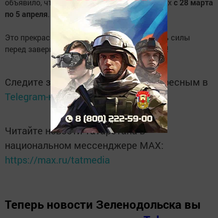
объявило, что школьники будут на каникулах
с 28 марта
по 5 апреля
.
Это прекрасная возможность восстановить силы
перед завершающим этапом учебного года!
Следите за самым важным и интересным в
Telegram-канале
Татмедиа
Читайте новости Татарстана в
национальном мессенджере MАХ:
https://max.ru/tatmedia
Теперь
новости Зеленодольска вы