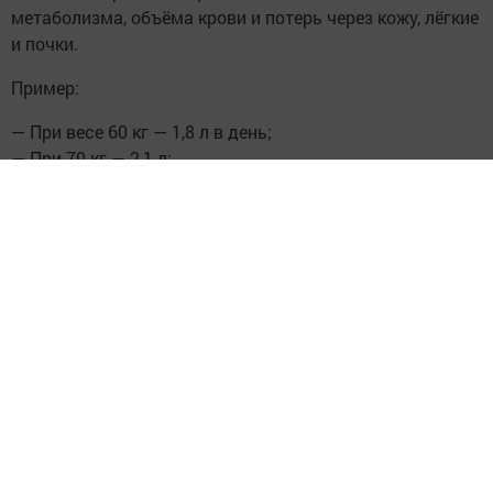
метаболизма, объёма крови и потерь через кожу, лёгкие
и почки.
Пример:
— При весе 60 кг — 1,8 л в день;
— При 70 кг — 2,1 л;
— При 80 кг — 2,4 л.
Эта формула учитывает ваш уникальный объём тканей,
а не общие рекомендации для «среднего человека». Она
помогает избежать двух крайностей: обезвоживания
и перегрузки водой — обеих вредных для кожи
и внутренних органов.
Когда воды недостаточно, клетки начинают
«голодать». Кожа теряет упругость, становится
тусклой, шелушится. Коллагеновые волокна теряют
эластичность — появляются мелкие линии, особенно
вокруг глаз и рта. Организм включает режим