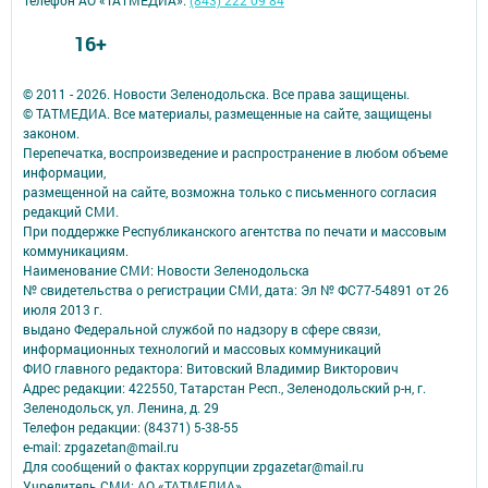
Телефон АО «ТАТМЕДИА»:
(843) 222 09 84
16+
© 2011 - 2026. Новости Зеленодольска. Все права защищены.
© ТАТМЕДИА. Все материалы, размещенные на сайте, защищены
законом.
Перепечатка, воспроизведение и распространение в любом объеме
информации,
размещенной на сайте, возможна только с письменного согласия
редакций СМИ.
При поддержке Республиканского агентства по печати и массовым
коммуникациям.
Наименование СМИ: Новости Зеленодольска
№ свидетельства о регистрации СМИ, дата: Эл № ФС77-54891 от 26
июля 2013 г.
выдано Федеральной службой по надзору в сфере связи,
информационных технологий и массовых коммуникаций
ФИО главного редактора: Витовский Владимир Викторович
Адрес редакции: 422550, Татарстан Респ., Зеленодольский р-н, г.
Зеленодольск, ул. Ленина, д. 29
Телефон редакции: (84371) 5-38-55
e-mail: zpgazetan@mail.ru
Для сообщений о фактах коррупции zpgazetar@mail.ru
Учредитель СМИ: АО «ТАТМЕДИА»