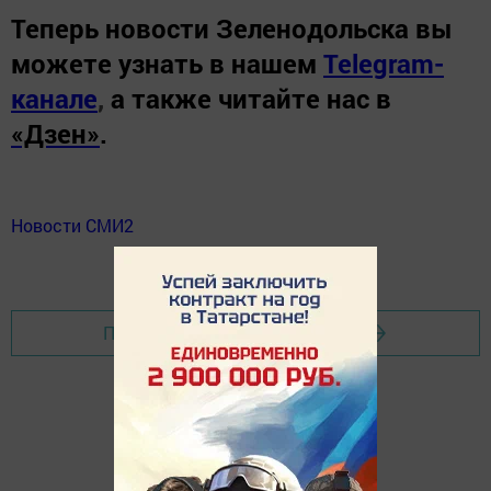
Теперь
новости Зеленодольска вы
можете узнать в нашем
Telegram-
канале
,
а также читайте нас в
«Дзен»
.
Новости СМИ2
Перейти на страницу новости