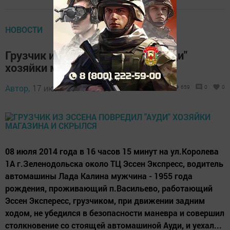
НОВОСТИ
Грузчик из Эссена повредил "Ауди"
хозяйки магазина и скрылся
Автор,
17 июля 2014 - 07:06
659
0
0
08 июля 2014 года в 16 часов 15 минут на ул.Королева
1А г.Зеленодольска около ТЦ Эссен Экспресс, водитель
автомашины Лада Калина мужчина - 1955 года
рождения, проживающий п.Васильево, работающий
Эссен Экспересс, грузчиком, при движении задним
ходом, не убедился в безопасности маневра и совершил
столкновение со стоящей автомашиной Ауди, и уехал...