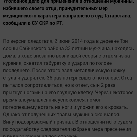
Уголовное дело для применения в отношении мужчины,
избившего своего отца, принудительных мер
медицинского характера направлено в суд Татарстана,
сообщили в СУ СКР по РТ.
По версии следствия, 2 июня 2014 года в деревне Три
сосны Сабинского района 33-летний мужчина, находясь
дома, в ходе внезапно возникшей ссоры с отцом из-за
курения, схватил табуретку и ударил по голове
последнего. После этого взял металлическую ножку
стула и ударил ею 36 раз потерпевшего по голове. Отец
пытался сопротивляться, но в ответ, сын 2 раза
прыгнул ногами на его грудную клетку. Через некоторое
время злоумышленник успокоился, помог
потерпевшему встать на ноги и уложил его в кровать.
Однако от полученных травм мужчина скончался.
Вину подозреваемый признал. В отношении него судом
по ходатайству следователя избрана мера пресечения
в виде заключения под стражей.