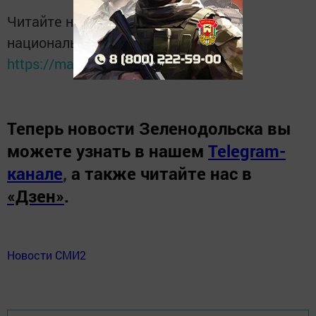
Читайте новости Татарстана в
национальном мессенджере MАХ:
https://max.ru/tatmedia
Теперь
новости Зеленодольска вы
можете узнать в нашем
Telegram-
канале
,
а также читайте нас в
«Дзен»
.
Новости СМИ2