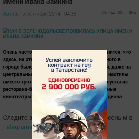
имени Ивана Заикина
Автор,
15 сентября 2014 - 04:38
2154
0
0
Очень часто идешь по городу и вдруг вспомнится, что
здесь, на этом месте, стояло раньше. Как много в
городе было примитивных барачных зданий, даже на
центральных улицах, помнятся деревянные настилы
вместо тротуаров, запах тушеной кислой капусты из
ресторана-барака на Комсомольской, «зеленые
кинотеатры» в парках у ДК «Родина» и у стадиона...
Следите за самым важным и интересным в
Telegram-канале
Татмедиа