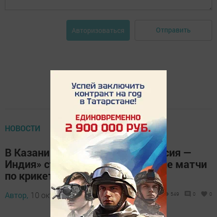
Отправить
Авторизоваться
НОВОСТИ
В Казани в рамках форума «Россия —
Индия» стартовали студенческие матчи
по крикету
Автор,
10 октября 2025 - 10:00
549
0
0