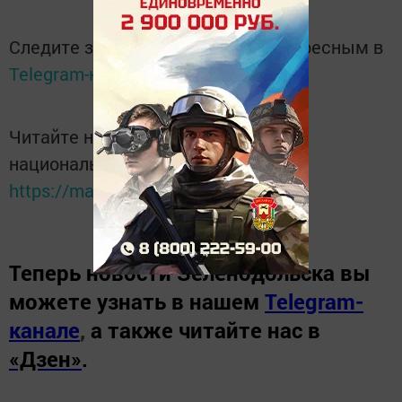
Следите за самым важным и интересным в
Telegram-канале
Татмедиа
Читайте новости Татарстана в
национальном мессенджере MАХ:
https://max.ru/tatmedia
Теперь
новости Зеленодольска вы
можете узнать в нашем
Telegram-
канале
,
а также читайте нас в
«Дзен»
.