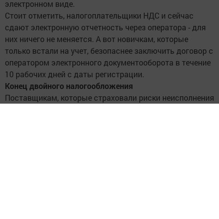
электронном виде.
Стоит отметить, налогоплательщики НДС и сейчас
сдают электронную отчетность через оператора - для
них ничего не меняется. А вот новичкам, которые
только встали на учет, безопаснее заключить договор с
оператором электронного документооборота в течение
10 рабочих дней с даты регистрации.
Конец двойного налогообложения
Поставщикам, которые страховали риски неисполнения
обязательств покупателем, больше не придется
платить НДС в бюджет дважды, передает Forbes. С 1
июля страховая выплата налоговую базу не
увеличивает, если налог, конечно, начислен при
отгрузке.
В чем суть? Поставщик отгружает товар, работу или
услугу покупателю на 1,18 млн рублей и уплачивает в
бюджет НДС, 180 000 рублей. Финансовая ситуация
нестабильна, поэтому поставщик страхует риск
неоплаты. Покупатель из-за нехватки ликвидности не