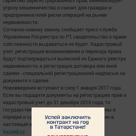
гарантию зарегистрированных прав, минимизирует
угрозу мошенничества и снизит для граждан и
предпринимателей риски операций на рынке
недвижимости.
Согласно новому закону, сообщает пресс-служба
Управления Росреестра по РТ, свидетельство о праве
собственности выдаваться не будет. Кадастровый
учет, регистрация возникновения и перехода права
будут подтверждаться выпиской из Единого реестра
недвижимости, а регистрация договора или иной
сделки - специальной регистрационной надписью на
документе о сделке.
Нововведения вступают в силу 1 января 2017 года.
Если вы подадите документы на регистрацию прав и
кадастровый учет до 31 декабря 2016 года, то
государственные услуги будут предоставлены в
порядке и сроки, определенные действующим в
настоящее время законодательством.
kazved.ru