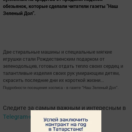
обезьянок, которые сделали читатели газеты "Наш
Зеленый Дол".
Две стиральные машины и специальные мягкие
игрушки стали Рождественским подарком от
зеленодольцев, готовых отдать тепло своих сердец и
талантливые изделия своих рук умирающим детям,
скрасить последние дни их короткой жизни...
Подробности посещения хосписа - в газете "Наш Зеленый Дол".
Следите за самым важным и интересным в
Telegram-канале
Татмедиа