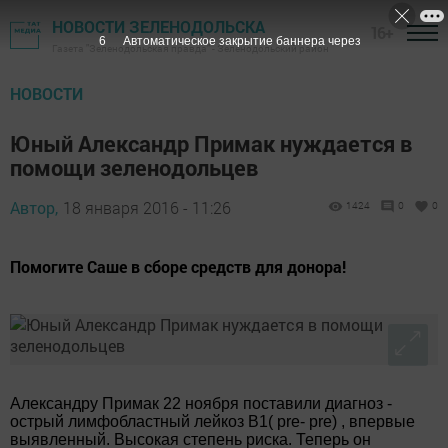
НОВОСТИ ЗЕЛЕНОДОЛЬСКА
16+
5
Автоматическое закрытие баннера через
Газета "Зеленодольская правда" - Зеленодольский район
НОВОСТИ
Юный Александр Примак нуждается в
помощи зеленодольцев
Автор,
18 января 2016 - 11:26
1424
0
0
Помогите Саше в сборе средств для донора!
Александру Примак 22 ноября поставили диагноз -
острый лимфобластный лейкоз B1( pre- pre) , впервые
выявленный. Высокая степень риска. Теперь он