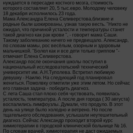
нуждается в пересадке костного мозга, стоимость
которого составляет 20, 5 тыс.евро. Молодому человеку
18 декабря исполнилось 23 года.
Мама Александра Елена Селиверстова,близкие и
родные были шокированы, узнав такую весть. "Никто не
ожидал, что причиной усталости и температуры станет
такой диагноз как рак крови ", - говорит мама Саши.
Такому заболеванию ничего не предвещало. Александр,
по словам мамы, рос весёлым, озорным и здоровым
мальчишкой. "Болел как и все дети только гриппом "-
отмечает Елена Селиверстова.
Александр после окончания школы поступил в
национальный исследовательский технический
университет им. А.Н.Туполева. Встретил любимую
девушку - Наилю. На следующий год планировал
жениться. Помолвку отметили уже этим летом. Но сейчас
его главная задача - победить диагноз.
С лета Саша стал плохо себя чуствовать, появилась
усталость, температура. А после дня города ( 30 августа)
воспалились лимфоузлы. Думали, что продуло. В этот
день на улице было холодно и ветрено. Но после
тщательного обследования, услышали неутешительный
диагноз. Сейчас Александр проходит второй курс
химиотерапии в городской клинической больнице № 16.
По словам врачей, химиотерапия не даст ожидаемых