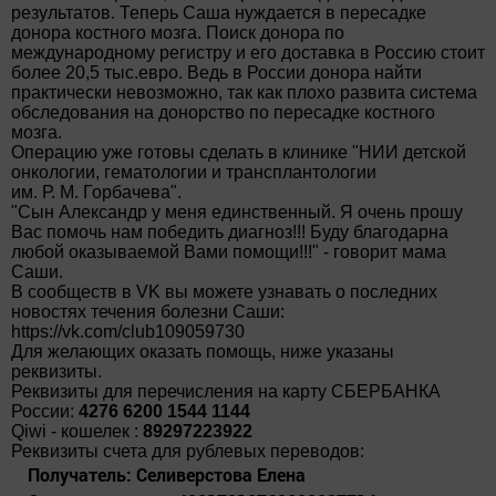
результатов. Теперь Саша нуждается в пересадке
донора костного мозга. Поиск донора по
международному регистру и его доставка в Россию стоит
более 20,5 тыс.евро. Ведь в России донора найти
практически невозможно, так как плохо развита система
обследования на донорство по пересадке костного
мозга.
Операцию уже готовы сделать в клинике "НИИ детской
онкологии, гематологии и трансплантологии
им. Р. М. Горбачева".
"Сын Александр у меня единственный. Я очень прошу
Вас помочь нам победить диагноз!!! Буду благодарна
любой оказываемой Вами помощи!!!" - говорит мама
Саши.
В сообществ в VK вы можете узнавать о последних
новостях течения болезни Саши:
https://vk.com/club109059730
Для желающих оказать помощь, ниже указаны
реквизиты.
Реквизиты для перечисления на карту СБЕРБАНКА
России:
4276 6200 1544 1144
Qiwi - кошелек :
89297223922
Реквизиты счета для рублевых переводов:
Получатель: Селиверстова Елена