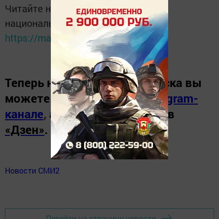
Читайте новости Татарстана в
национальном мессенджере MАХ:
https://max.ru/tatmedia
Теперь
новости Зеленодольска вы
можете узнать в нашем
Telegram-
канале
,
а также читайте нас в
«Дзен»
.
Новости СМИ2
Перейти на страницу новости