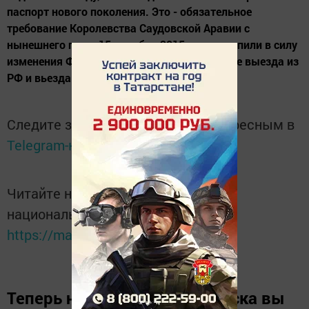
паспорт нового поколения. Это - обязательное
требование Королевства Саудовской Аравии с
нынешнего года. 15 декабря 2015 года вступили в силу
изменения Федерального закона «О порядке выезда из
РФ и вьезда в РФ». Теперь каждому...
Следите за самым важным и интересным в
Telegram-канале
Татмедиа
Читайте новости Татарстана в
национальном мессенджере MАХ:
https://max.ru/tatmedia
Теперь
новости Зеленодольска вы