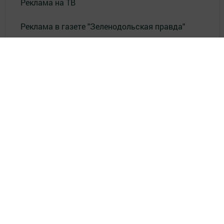
Реклама на ТВ
Реклама в газете "Зеленодольская правда"
Документы
Привет из СССР
Зеленодольская красавица
Фотолетопись Героев
Летопись мужества
«Где эта улица, где этот дом?»
Лица эпохи
«Маяк» в нашей жизни