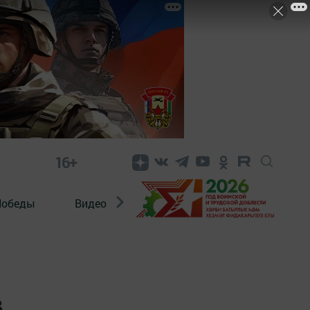
16+
Победы
Видео
Конкурсы
ЭтноДети
в