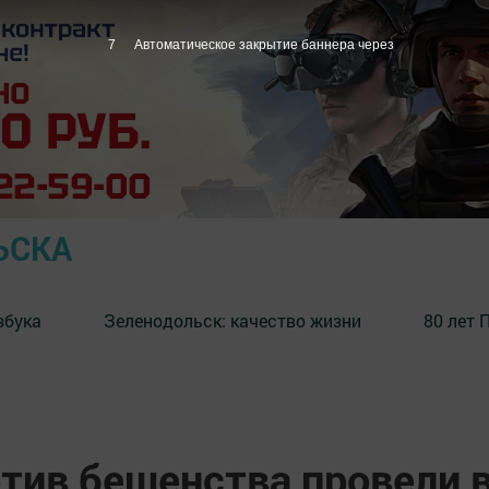
6
Автоматическое закрытие баннера через
ЬСКА
збука
⁠Зеленодольск: качество жизни
80 лет 
тив бешенства провели 