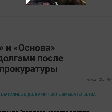
» и «Основа»
долгами после
 прокуратуры
932
0
того как Зеленодольская прокуратура