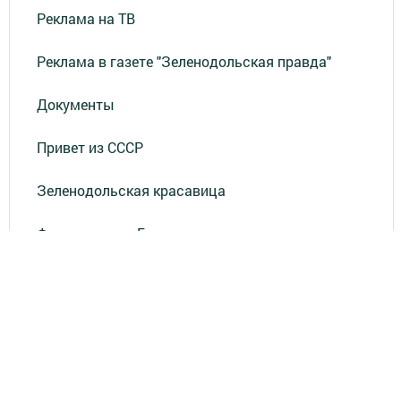
Реклама на ТВ
Реклама в газете "Зеленодольская правда"
Документы
Привет из СССР
Зеленодольская красавица
Фотолетопись Героев
Летопись мужества
«Где эта улица, где этот дом?»
Лица эпохи