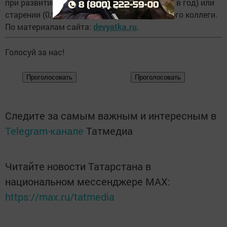
при развитии рассеянного склероза (0,253% в год) или
старении (0,913% в год), пишут Накамура и его коллеги.
По материалам сайта:
devyatka.ru
.
Голосуй за нас!
Следите за самым важным и интересным в
Telegram-канале
Татмедиа
Читайте новости Татарстана в
национальном мессенджере MАХ:
https://max.ru/tatmedia