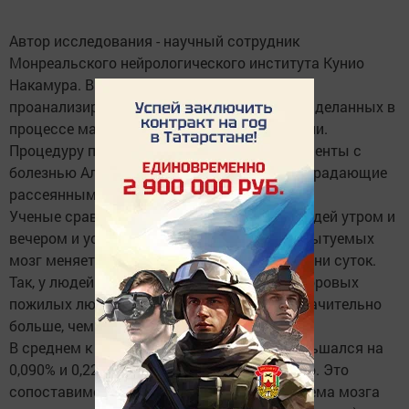
Автор исследования - научный сотрудник
Монреальского нейрологического института Кунио
Накамура. Вместе с коллегами Накамура
проанализировал свыше 10 тыс. снимков, сделанных в
процессе магнитно-резонансной томографии.
Процедуру проходили здоровые люди, пациенты с
болезнью Альцгеймера и пожилые люди, страдающие
рассеянным склерозом.
Ученые сравнили снимки одних и тех же людей утром и
вечером и установили, что у двух групп испытуемых
мозг меняет объем в зависимости от времени суток.
Так, у людей с рассеянным склерозом и здоровых
пожилых людей объем мозга утром был значительно
больше, чем в вечерние часы.
В среднем к вечеру мозг у этих людей уменьшался на
0,090% и 0,221% за 12 часов соответственно. Это
сопоставимо с годовым уменьшением объема мозга