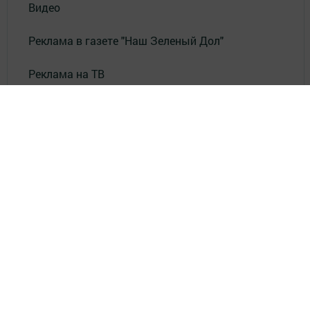
Видео
Реклама в газете "Наш Зеленый Дол"
Реклама на ТВ
Реклама в газете "Зеленодольская правда"
Документы
Привет из СССР
Зеленодольская красавица
Фотолетопись Героев
Летопись мужества
«Где эта улица, где этот дом?»