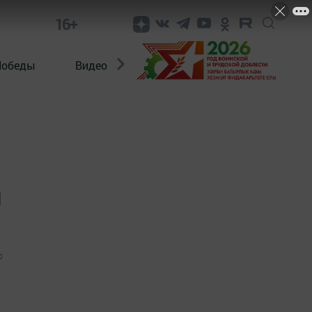
16+
Победы
Видео
Конкурсы
ЭтноДети
й
0