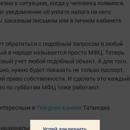
езна в ситуациях, когда у человека появился,
о уведомление об уплате налога на него
ы заказным письмом или в личном кабинете
ут обратиться с подобным запросом в любой
ый в народе называется просто МФЦ. Теперь
овый учет любой подобный объект. А для того,
о, нужно будет показать не только паспорт,
й право собственности. И сделать это каждый
что по субботам МФЦ тоже работают.
интересным в
Telegram-канале
Татмедиа
в национальном мессенджере MАХ: