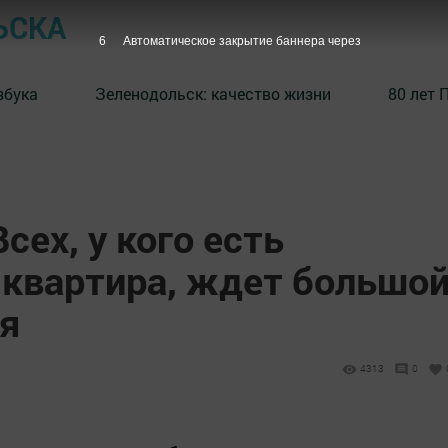
ЬСКА
5
Автоматическое закрытие баннера через
збука
⁠Зеленодольск: качество жизни
80 лет 
сех, у кого есть
 квартира, ждет большо
ая
4313
0