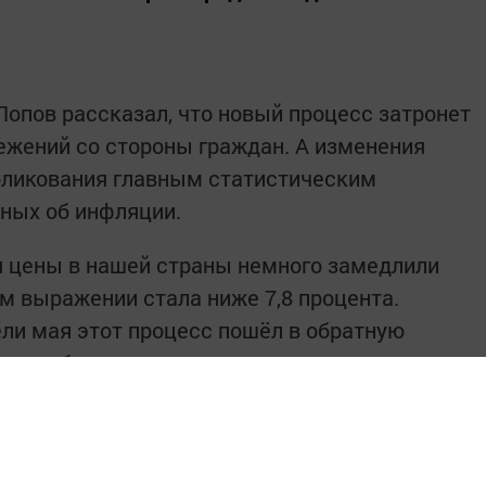
S
опов рассказал, что новый процесс затронет
жений со стороны граждан. А изменения
бликования главным статистическим
ных об инфляции.
ля цены в нашей страны немного замедлили
ом выражении стала ниже 7,8 процента.
ели мая этот процесс пошёл в обратную
рать обороты, что может сказаться
 денег в стране. А особенно остро это
ак у них нет защиты от подобных явлений.
, кто имеет накопления в рублях, хранить