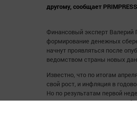
другому, сообщает PRIMPRES
Финансовый эксперт Валерий П
формирование денежных сбере
начнут проявляться после опу
ведомством страны новых дан
Известно, что по итогам апре
свой рост, и инфляция в годов
Но по результатам первой нед
сторону — рост цен начал наби
на покупательской способности
почувствуют пенсионеры, так к
Поэтому эксперт советует всем