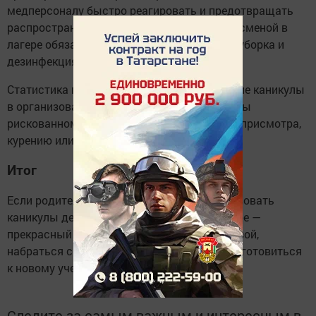
медперсоналу быстро реагировать и предотвращать
распространение инфекций. Перед каждой сменой в
лагере обязательно проходит генеральная уборка и
дезинфекция.
Статистика подтверждает: дети, проводящие каникулы
в организованных лагерях, реже подвержены
рискованному поведению — прогулкам без присмотра,
курению или употреблению алкоголя.
Итог
Если родители работают и не могут организовать
каникулы детей дома, смена в летнем лагере —
прекрасный способ провести время с пользой,
набраться сил, обрести новых друзей и подготовиться
к новому учебному году!
Следите за самым важным и интересным в