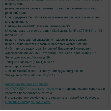
информации,
размещенной на сайте, возможна только с письменного согласия
редакций СМИ.
При поддержке Республиканского агентства по печати и массовым
коммуникациям.
Наименование СМИ: Новости Зеленодольска
№ свидетельства о регистрации СМИ, дата: Эл № ФС77-54891 от 26
июля 2013 г.
выдано Федеральной службой по надзору в сфере связи,
информационных технологий и массовых коммуникаций
ФИО главного редактора: Витовский Владимир Викторович
Адрес редакции: 422550, Татарстан Респ., Зеленодольский р-н, г.
Зеленодольск, ул. Ленина, д. 29
Телефон редакции: (84371) 5-38-55
e-mail: zpgazetan@mail.ru
Для сообщений о фактах коррупции zpgazetar@mail.ru
Учредитель СМИ: АО «ТАТМЕДИА»
Антикоррупционная политика
АО «ТАТМЕДИА» использует «cookie»
для персонализации сервисов и
удобства пользователей сайтом.
Использование «cookie» можно отменить в настройках браузера.
Политика конфиденциальности