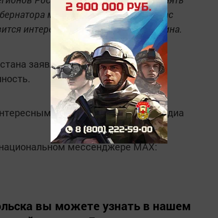
убернатора максимум. Это тоже для нас
ится интереснее», — делится Минуллина.
стана заявляла, что на KazanForum
нность.
интересным в
Telegram-канале
Татмедиа
в национальном мессенджере MАХ:
льска вы можете узнать в нашем