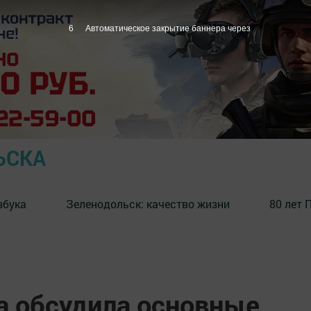
5
Автоматическое закрытие баннера через
ЬСКА
збука
⁠Зеленодольск: качество жизни
80 лет 
а обсудила основные