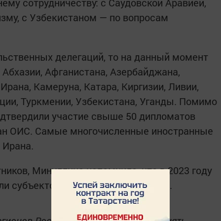
ему сотрудничеству: с Саудовской Аравией,
изму, с Узбекистаном — по вопросам
льственных делегаций, то на данный момент
 Абхазии, Афганистана, Азербайджана,
Ирана, Камеруна, Катара, Киргизии, Ливии,
рции, Туркмении, Узбекистана, Уганды. Помимо
подтвердили участие свыше 50 дипломатов
ран ОИС. Самые многочисленные иностранные
 Ирана.
ников, Минуллина напомнила, что в 2023 году
ели субъектов вовлекаются активнее.
егионов России лично планируют принять