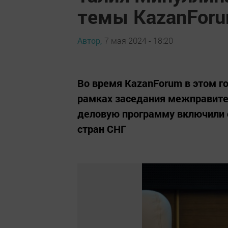
темы KazanForu
Автор,
7 мая 2024 - 18:20
Во время KazanForum в этом г
рамках заседания межправите
деловую программу включили 
стран СНГ