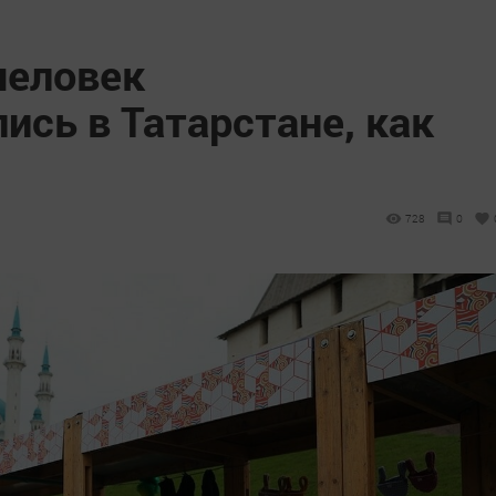
человек
ись в Татарстане, как
728
0