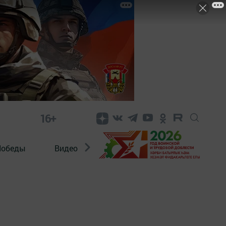
16+
Победы
Видео
Конкурсы
ЭтноДети