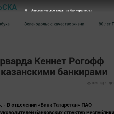
ЬСКА
5
Автоматическое закрытие баннера через
збука
⁠Зеленодольск: качество жизни
80 лет 
арварда Кеннет Рогофф
 казанскими банкирами
1039
0
ь. - В отделении «Банк Татарстан» ПАО
руководителей банковских структур Республик