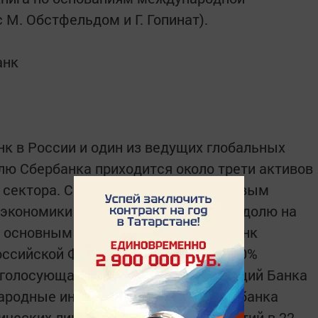
М. Обстфельдом и Г. Гопинат).
анк
нк в России и один из ведущих глобальных
лю Сбербанка приходится около трети активов
о сектора. Сбербанк является ключевым
 экономики и занимает крупнейшую долю на
и основным акционером ПАО Сбербанк
оссийской Федерации, владеющий 50%
 голосующая акция. Другими 50% акций Банка
ародные инвесторы. Услугами Сбербанка
ческих лиц и более 1 млн предприятий в 22