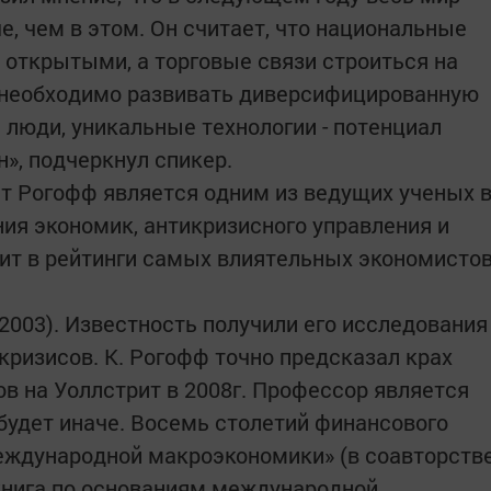
е, чем в этом. Он считает, что национальные
открытыми, а торговые связи строиться на
 необходимо развивать диверсифицированную
 люди, уникальные технологии - потенциал
», ­подчеркнул спикер.
т Рогофф является одним из ведущих ученых 
ния экономик, антикризисного управления и
дит в рейтинги самых влиятельных экономисто
2003). Известность получили его исследования
ризисов. К. Рогофф точно предсказал крах
 на Уолл­стрит в 2008г. Профессор является
 будет иначе. Восемь столетий финансового
еждународной макроэкономики» (в соавторств
книга по основаниям международной