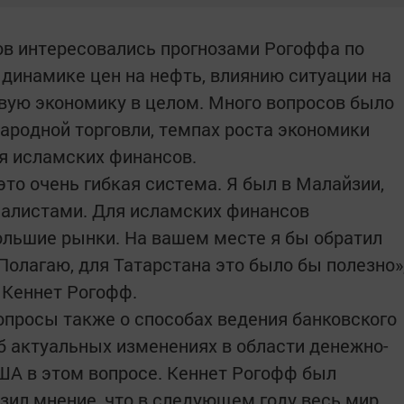
ов интересовались прогнозами Рогоффа по
динамике цен на нефть, влиянию ситуации на
вую экономику в целом. Много вопросов было
ародной торговли, темпах роста экономики
я исламских финансов.
то очень гибкая система. Я был в Малайзии,
иалистами. Для исламских финансов
ольшие рынки. На вашем месте я бы обратил
Полагаю, для Татарстана это было бы полезно»
 Кеннет Рогофф.
опросы также о способах ведения банковского
об актуальных изменениях в области денежно­
ША в этом вопросе. Кеннет Рогофф был
зил мнение, что в следующем году весь мир