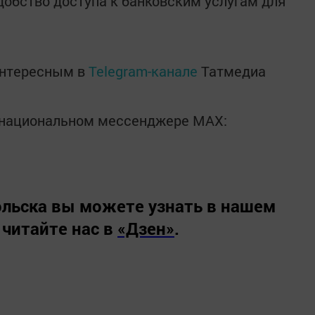
обство доступа к банковским услугам для
интересным в
Telegram-канале
Татмедиа
в национальном мессенджере MАХ:
льска вы можете узнать в нашем
 читайте нас в
«Дзен»
.