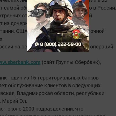
ет самой обширной филиальной сетью в России
нутренних структурных подразделений.
 из дочерних банков, филиалов и
тании, США, СНГ, Центральной и Восточной
х.
оссии на осуществление банковских операций
ww.sberbank.com
(сайт Группы Сбербанк),
нк - один из 16 территориальных банков
яет обслуживание клиентов в следующих
овская, Владимирская области, республики
, Марий Эл.
ет около 2000 подразделений, что