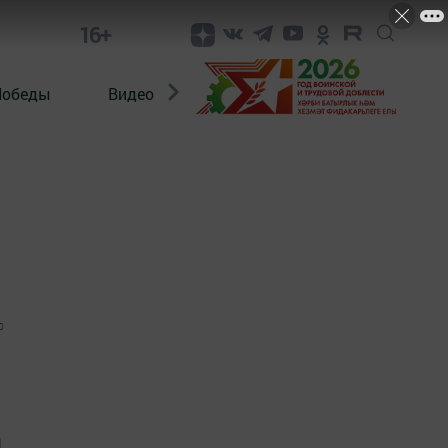
16+
Победы
Видео
Конкурсы
ЭтноДети
0
и