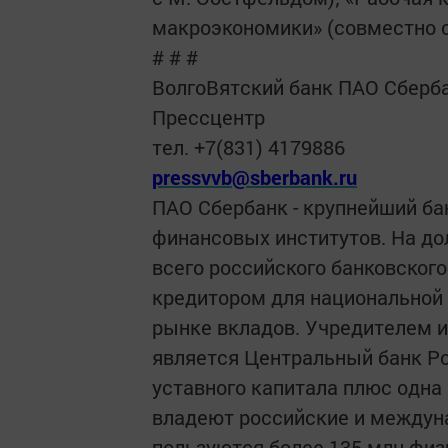
макроэкономики» (совместно с 
# # #
Волго­Вятский банк ПАО Сберб
Пресс­центр
тел. +7(831) 417­98­86
press­vvb@sberbank.ru
ПАО Сбербанк - крупнейший ба
финансовых институтов. На до
всего российского банковског
кредитором для национальной
рынке вкладов. Учредителем 
является Центральный банк Р
уставного капитала плюс одна
владеют российские и междун
пользуются более 135 млн физи