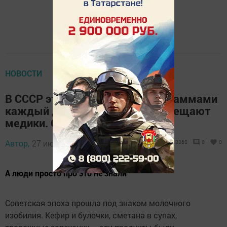
НОВОСТИ
В СССР этот продукт ели килограммами
каждый день, а теперь его запрещают
медики. Опасен для здоровья
Автор,
27 июля 2024 - 10:39
3360
0
0
А люди просто про это не знали
Советская эпоха прошла под знаком молочного
изобилия. Кефир и булочки, сметана в супах,