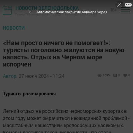
НОВОСТИ ЗЕЛЕНОДОЛЬСКА
16+
5
Автоматическое закрытие баннера через
Газета "Зеленодольская правда" - Зеленодольский район
НОВОСТИ
«Нам просто ничего не помогает!»:
туристы поголовно жалуются на новую
напасть. Отдых на Черном море
испорчен
Автор,
27 июля 2024 - 11:24
1095
0
0
Туристы разочарованы
Летний отдых на российских черноморских курортах в
этом году может омрачиться неожиданной проблемой -
масштабным нашествием кровососущих насекомых.
Комары достигли такой численности, что стали