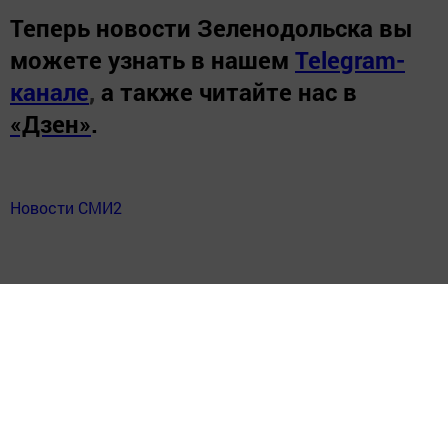
Теперь
новости Зеленодольска вы
можете узнать в нашем
Telegram-
канале
,
а также читайте нас в
«Дзен»
.
Новости СМИ2
Перейти на страницу новости