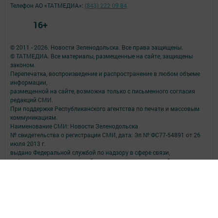
Телефон АО «ТАТМЕДИА»:
(843) 222 09 84
16+
© 2011 - 2026. Новости Зеленодольска. Все права защищены.
© ТАТМЕДИА. Все материалы, размещенные на сайте, защищены
законом.
Перепечатка, воспроизведение и распространение в любом объеме
информации,
размещенной на сайте, возможна только с письменного согласия
редакций СМИ.
При поддержке Республиканского агентства по печати и массовым
коммуникациям.
Наименование СМИ: Новости Зеленодольска
№ свидетельства о регистрации СМИ, дата: Эл № ФС77-54891 от 26
июля 2013 г.
выдано Федеральной службой по надзору в сфере связи,
информационных технологий и массовых коммуникаций
ФИО главного редактора: Витовский Владимир Викторович
Адрес редакции: 422550, Татарстан Респ., Зеленодольский р-н, г.
Зеленодольск, ул. Ленина, д. 29
Телефон редакции: (84371) 5-38-55
e-mail: zpgazetan@mail.ru
Для сообщений о фактах коррупции zpgazetar@mail.ru