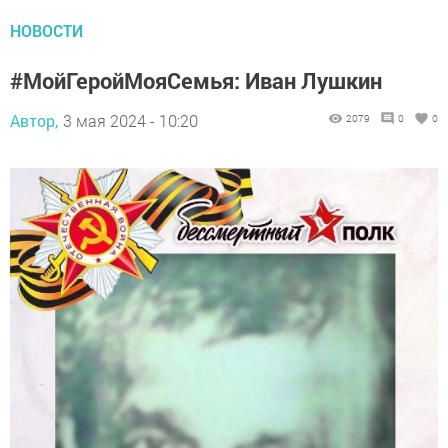
НОВОСТИ
#МойГеройМояСемья: Иван Лушкин
Автор,
3 мая 2024 - 10:20
2079
0
0