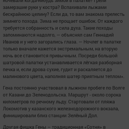
ночевали когда-нибудь зимой в палатке? Грели
замерзшие руки у костра? Вспахивали лыжами
бескрайнюю целину? Если да, то вам знакома прелесть
зимнего похода. Зима не прощает ошибок. От каждого
требуется собранность и сила духа. Такие походы
запоминаются надолго, ― объяснял сам Геннадий
Иванов и у него загорались глаза. ― Ночлег в палатке
только вначале кажется экстремальным, на вторую
ночь все становится привычным. Посреди большой
шатровой палатки устанавливается лёгкая разборная
печка и, если дрова сухие, гудит и раскаляется до
малинового цвета, наполняя шатер приятным теплом».
Гена постоянно участвовал в лыжном пробеге по Волге
от Казани до Зеленодольска. Маршрут - около сорока
километров по речному льду. Стартовали от пляжа
Локомотив у казанского железнодорожного вокзала,
финишировали близ станции Зелёный Дол.
Другая фишка Гены – традиционная «Сотня» в