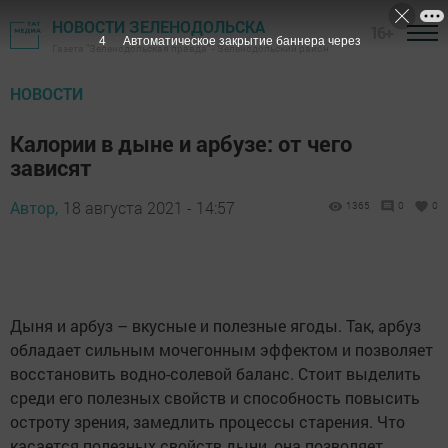
НОВОСТИ ЗЕЛЕНОДОЛЬСКА
16+
3
Автоматическое закрытие баннера через
Газета "Зеленодольская правда" - Зеленодольский район
НОВОСТИ
Калории в дыне и арбузе: от чего
зависят
Автор,
18 августа 2021 - 14:57
1365
0
0
Дыня и арбуз – вкусные и полезные ягоды. Так, арбуз
обладает сильным мочегонным эффектом и позволяет
восстановить водно-солевой баланс. Стоит выделить
среди его полезных свойств и способность повысить
остроту зрения, замедлить процессы старения. Что
касается полезных свойств дыни, она позволяет