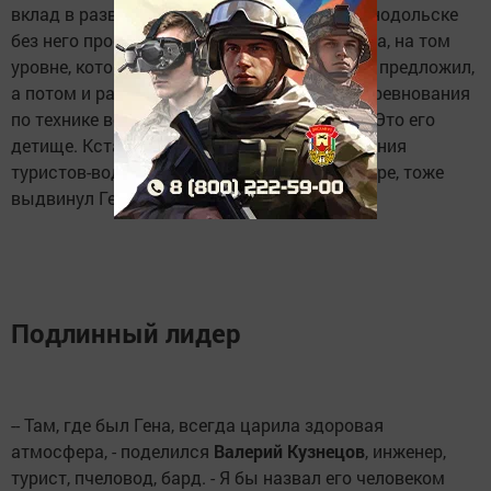
вклад в развитие детского туризма. В Зеленодольске
без него просто не было бы водного туризма, на том
уровне, который поставил Гена. Он сначала предложил,
а потом и разработал, внедрил весенние соревнования
по технике водного туризма на реке Сумка. Это его
детище. Кстати, идею проводить соревнования
туристов-водников прямо на городском озере, тоже
выдвинул Гена.
Подлинный лидер
-- Там, где был Гена, всегда царила здоровая
атмосфера, - поделился
Валерий Кузнецов
, инженер,
турист, пчеловод, бард. - Я бы назвал его человеком