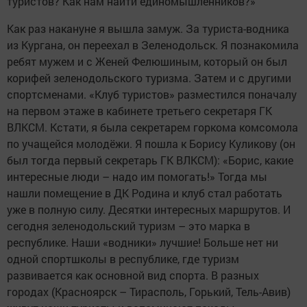
туристов? Как нам найти единомышленников?»
Как раз накануне я вышла замуж. За туриста-водника
из Кургана, он переехал в Зеленодольск. Я познакомила
ребят мужем и с Женей Фелюшиным, который он был
корифей зеленодольского туризма. Затем и с другими
спортсменами. «Клуб туристов» разместился поначалу
на первом этаже в кабинете третьего секретаря ГК
ВЛКСМ. Кстати, я была секретарем горкома комсомола
по учащейся молодёжи. Я пошла к Борису Куликову (он
был тогда первый секретарь ГК ВЛКСМ): «Борис, какие
интересные люди – надо им помогать!» Тогда мы
нашли помещение в ДК Родина и клуб стал работать
уже в полную силу. Десятки интересных маршрутов. И
сегодня зеленодольский туризм – это марка в
республике. Наши «водники» лучшие! Больше нет ни
одной спортшколы в республике, где туризм
развивается как основной вид спорта. В разных
городах (Красноярск – Тирасполь, Горький, Тель-Авив)