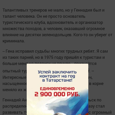
Талантливых тренеров не мало, но у Геннадия был и
талант человека. Он не просто основатель
туристического клуба, вдохновитель и организатор
множества походов, а человек, оказавший огромное
влияние на десятки зеленодольцев. Кого-то он уберег от
криминала.
-- Гена исправил судьбы многих трудных ребят. Я сам
из таких парней, но в 1975 году пришёл к туристам и
больше меня на подвиги не тянуло, - признаётся
старший
опытный турист
Андрей Семенов,
. –
Интересные походы, решение сложных задач,
насыщенное общение увлекали ребят, и это в корне
меняло их жизнь.
Геннадий Анатольевич приехал в Зеленодольск по
распределению работал сначала в РСУ и сразу стал
развивать туризм. Все признают, что он внёс огромный