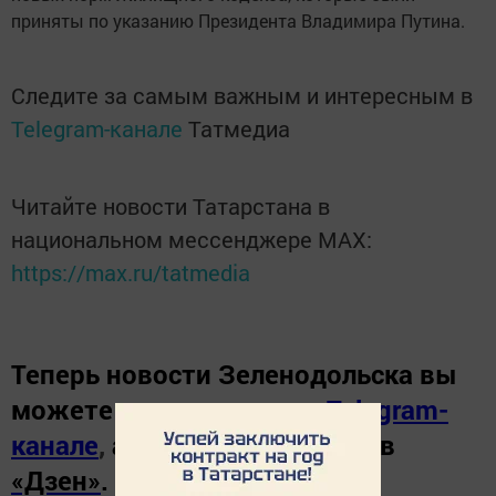
приняты по указанию Президента Владимира Путина.
Следите за самым важным и интересным в
Telegram-канале
Татмедиа
Читайте новости Татарстана в
национальном мессенджере MАХ:
https://max.ru/tatmedia
Теперь
новости Зеленодольска вы
можете узнать в нашем
Telegram-
канале
,
а также читайте нас в
«Дзен»
.