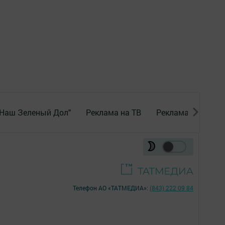
"Наш Зеленый Дол"
Реклама на ТВ
Реклама в газете
Телефон АО «ТАТМЕДИА»:
(843) 222 09 84