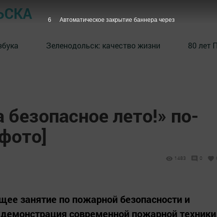
ЬСКА
5
Автоматическое закрытие баннера через
збука
⁠Зеленодольск: качество жизни
80 лет 
 безопасное лето!» по-
фото]
1483
0
щее занятие по пожарной безопасности и
е демонстрация современной пожарной техники