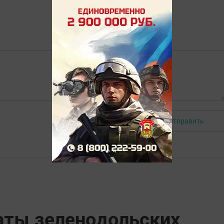
Отправить
Авторизоваться
аты зеленодольских