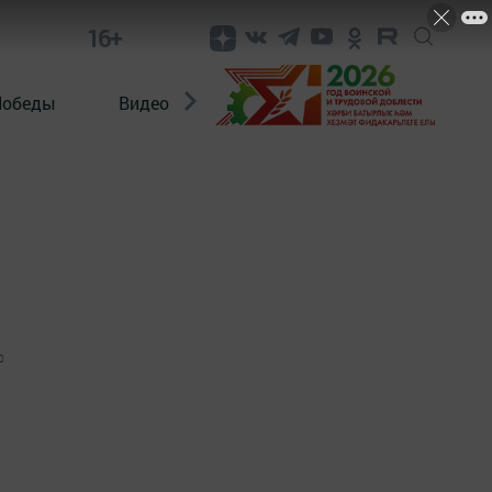
16+
Победы
Видео
Конкурсы
ЭтноДети
0