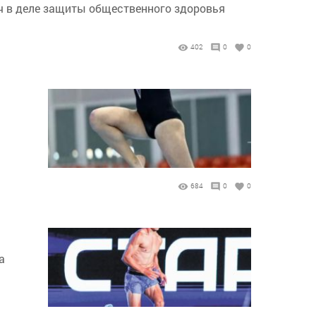
ч в деле защиты общественного здоровья
402
0
0
684
0
0
а