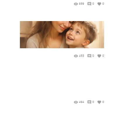
859
0
0
453
0
0
494
0
0