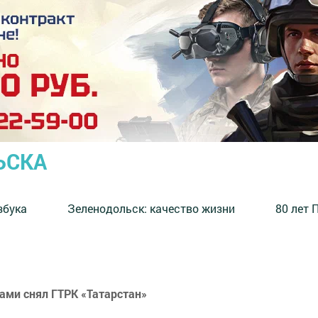
ЬСКА
збука
⁠Зеленодольск: качество жизни
80 лет 
ами снял ГТРК «Татарстан»