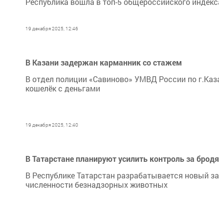
Республика вошла в топ-5 общероссийского индекса
19 декабря 2025, 12:46
В Казани задержан карманник со стажем
В отдел полиции «Савиново» УМВД России по г.Каза
кошелёк с деньгами
19 декабря 2025, 12:40
В Татарстане планируют усилить контроль за бродя
В Республике Татарстан разрабатывается новый за
численности безнадзорных животных