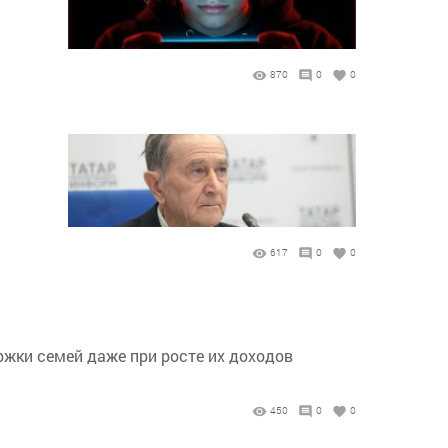
870
0
0
617
0
0
жки семей даже при росте их доходов
450
0
0