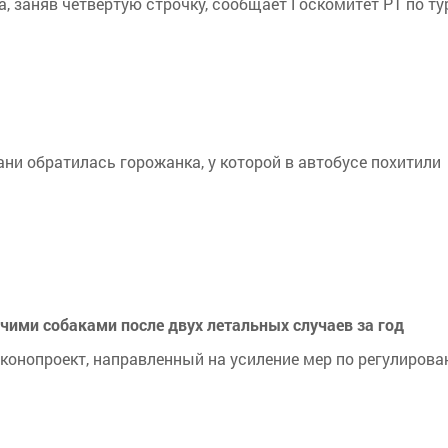
, заняв четвёртую строчку, сообщает Госкомитет РТ по ту
ни обратилась горожанка, у которой в автобусе похитили
чими собаками после двух летальных случаев за год
конопроект, направленный на усиление мер по регулиров