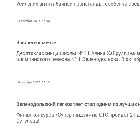
Усиление антитабачной пропаганды, особенно сре
19 декабря 2025, 16:00
В полёте к мечте
Десятиклассница школы № 11 Алина Хайруллина ак
олимпийского резерва № 1 Зеленодольска. В октя
19 декабря 2025, 15:20
Зеленодольский легкоатлет стал одним из лучших 
Финал конкурса «Суперниндзя» на СТС пройдет 21 д
Сутулова!