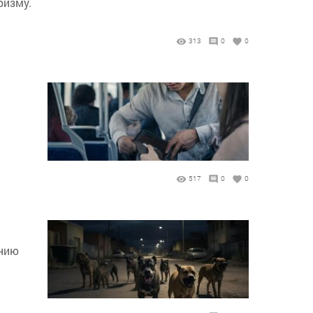
ризму.
313
0
0
517
0
0
анию