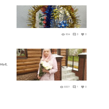
634
0
0
нье,
8301
1
0