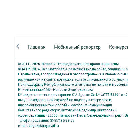
Главная
Мобильный репортер
Конкурс
© 2011 - 2026. Новости Зеленодольска. Все права защищены.
© ТАТМЕДИА. Все материалы, размещенные на сайте, защищены з
Перепечатка, воспроизведение и распространение в любом объе
размещенной на сайте, возможна только с письменного согласия
При поддержке Республиканского агентства по печати и массов
Наименование СМИ: Новости Зеленодольска
№ свидетельства о регистрации СМИ, дата: Эл № ФС77-54891 от 2
выдано Федеральной службой по надзору в сфере связи,
информационных технологий и массовых коммуникаций
ФИО главного редактора: Витовский Владимир Викторович
Адрес редакции: 422550, Татарстан Респ., Зеленодольский р-н, г. Зе
Телефон редакции: (84371) 5-38-55
e-mail: zpgazetan@mail.ru