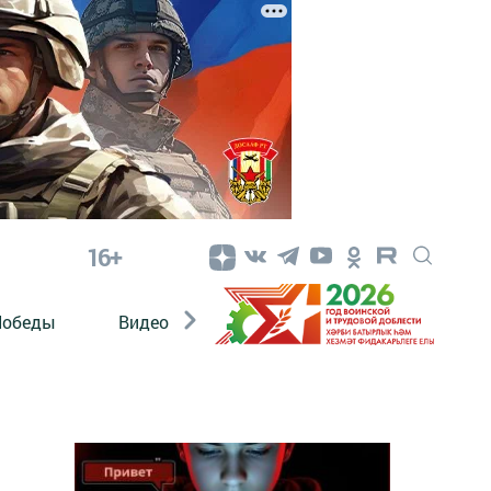
16+
Победы
Видео
Конкурсы
ЭтноДети