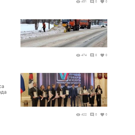
451
0
0
474
0
0
са
ода
422
0
0