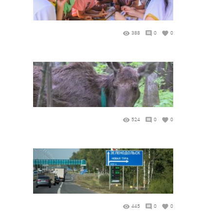
388
0
0
524
0
0
445
0
0