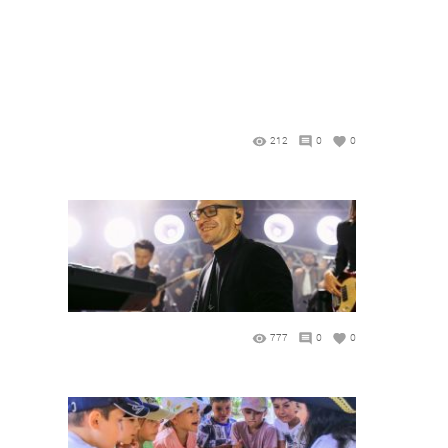
212
0
0
777
0
0