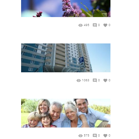
495
0
0
1063
0
0
575
0
0