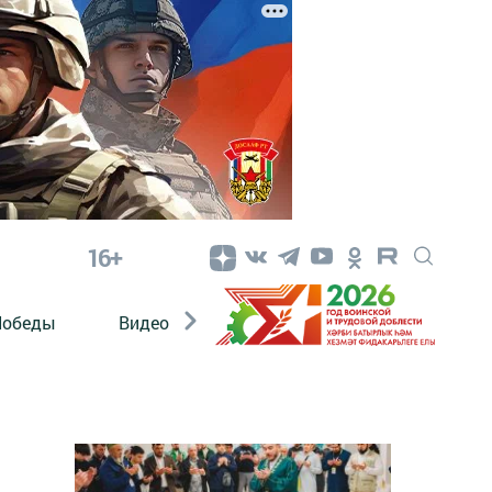
16+
Победы
Видео
Конкурсы
ЭтноДети