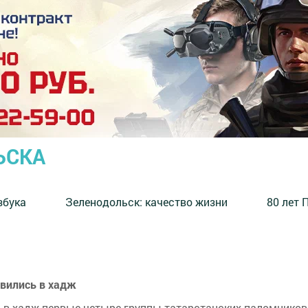
ЬСКА
збука
⁠Зеленодольск: качество жизни
80 лет 
авились в хадж
 в хадж первые четыре группы татарстанских паломников