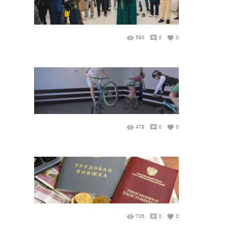
593
0
0
478
0
0
706
0
0