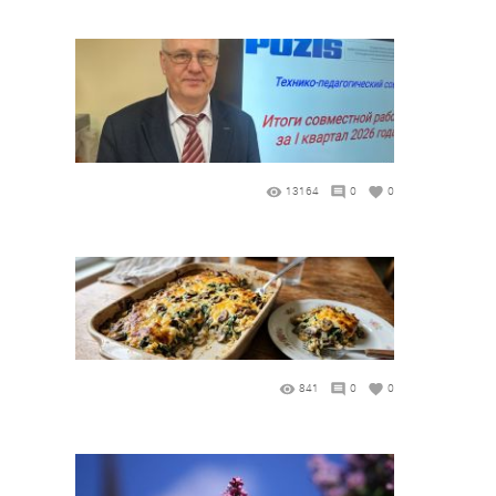
13164
0
0
841
0
0