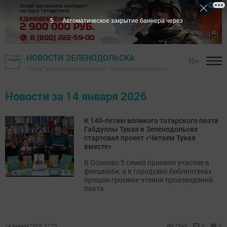
5
Автоматическое закрытие баннера через
НОВОСТИ ЗЕЛЕНОДОЛЬСКА
16+
Газета "Зеленодольская правда" - Зеленодольский район
Новости за 14 января 2026
К 140-летию великого татарского поэта
Габдуллы Тукая в Зеленодольске
стартовал проект «Читаем Тукая
вместе»
В Осиново 5 семей приняли участие в
флешмобе, а в городских библиотеках
прошли громкие чтения произведений
поэта
14 января 2026, 17:20
2646
0
0