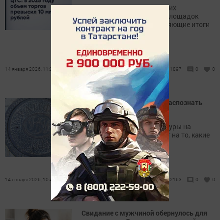
Биржа ЦТС, одна из ведущих
технологичных торговых площадок
России, подводит впечатляющие итоги
работы
14 января 2026, 11:20
1897
0
0
«Говорящие» буквы: как распознать
люк?
Разные буквы и аббревиатуры на
крышках люков указывают на то, какие
сети находятся под ними
14 января 2026, 10:40
2163
0
0
Свидание с мужчиной обернулось для