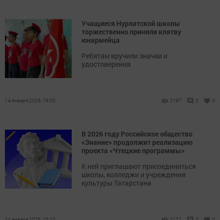
Учащиеся Нурлатской школы
торжественно приняли клятву
юнармейца
Ребятам вручили значки и
удостоверения
14 января 2026, 16:00
2197
0
0
В 2026 году Российское общество
«Знание» продолжит реализацию
проекта «Чтецкие программы»
К ней приглашают присоединиться
школы, колледжи и учреждения
культуры Татарстана
14 января 2026, 15:20
2171
0
0