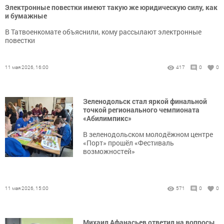
Электронные повестки имеют такую же юридическую силу, как
и бумажные
В Татвоенкомате объяснили, кому рассылают электронные
повестки
11 мая 2026, 16:00
417
0
0
Зеленодольск стал яркой финальной
точкой регионального чемпионата
«Абилимпикс»
В зеленодольском молодёжном центре
«Порт» прошёл «Фестиваль
возможностей»
11 мая 2026, 15:00
571
0
0
Михаил Афанасьев ответил на вопросы