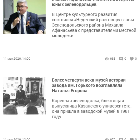
юных зеленодольцев
В Центре культурного развития
состоялся «Недетский разговор» главы
Зеленодольского района Михаила
Афанасьева с представителями местной
молодёжи
11 мая 2026, 14:00
683
0
0
Более четверти века музей истории
завода им. Горького возглавляла
Наталья Егорова
Коренная зеленодолка, блестящая
выпускница Казанского университета,
она пришла в заводской музей в 1981
году
11 мая 2026, 13:00
672
0
0