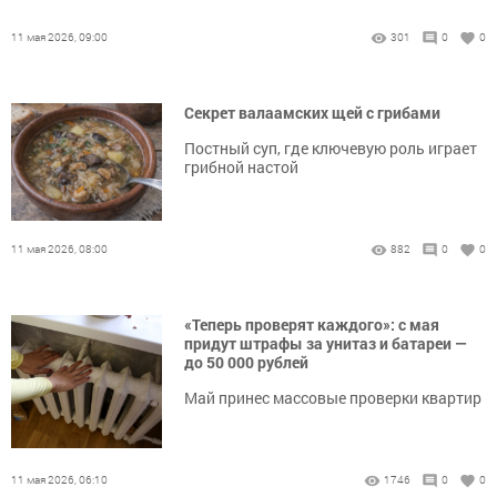
11 мая 2026, 09:00
301
0
0
Секрет валаамских щей с грибами
Постный суп, где ключевую роль играет
грибной настой
11 мая 2026, 08:00
882
0
0
«Теперь проверят каждого»: с мая
придут штрафы за унитаз и батареи —
до 50 000 рублей
Май принес массовые проверки квартир
11 мая 2026, 06:10
1746
0
0