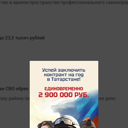
ство в единое пространство профессионального самоопре
о 23,5 тысяч рублей
ан СВО обрел новое призвание
му району помог ветерану открыть соственное дело