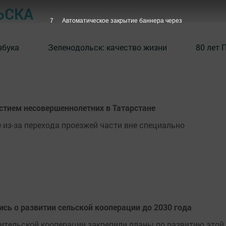
ЬСКА
7
Автоматическое закрытие баннера через
збука
⁠Зеленодольск: качество жизни
80 лет 
тием несовершеннолетних в Татарстане
 из-за перехода проезжей части вне специально
ись о развитии сельской кооперации до 2030 года
тельской кооперации закрепили планы по развитию этой 