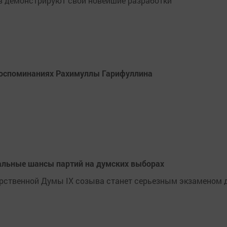
тв демонстрируют свои новейшие разработки
 воспоминаниях Рахимуллы Гарифуллина
альные шансы партий на думских выборах
рственной Думы IX созыва станет серьезным экзаменом д