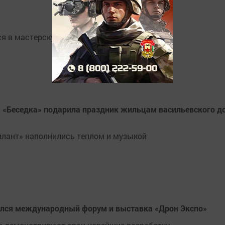
я в мастерскую и бесплатную выставку
 «Беседка» подарила праздник жильцам васильевского д
илант» наполнились теплом и музыкой
ылся международный форум и выставка «Дрон Экспо»