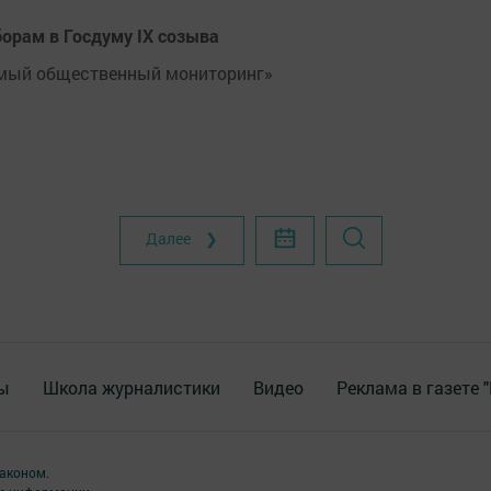
борам в Госдуму IX созыва
имый общественный мониторинг»
Далее ❯
ы
Школа журналистики
Видео
Реклама в газете 
аконом.