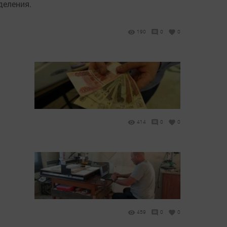
деления.
190
0
0
414
0
0
459
0
0