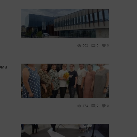
602
0
0
ома
472
0
0