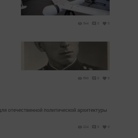
544
0
0
560
0
0
ля отечественной политической архитектуры
224
0
0