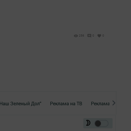
256
0
0
"Наш Зеленый Дол"
Реклама на ТВ
Реклама в газете