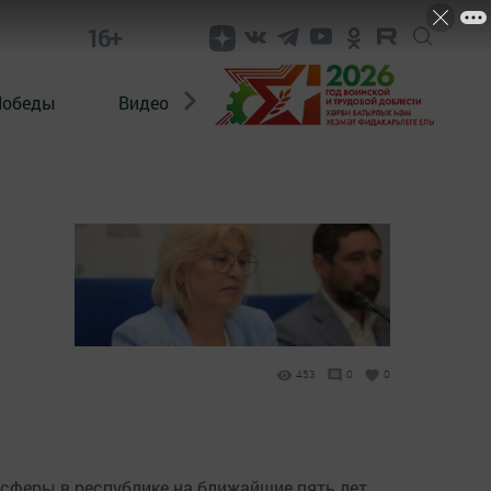
16+
Победы
Видео
Конкурсы
ЭтноДети
453
0
0
сферы в республике на ближайшие пять лет