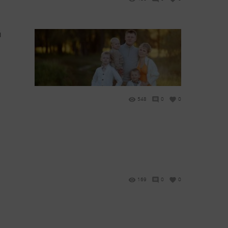
й
548
0
0
169
0
0