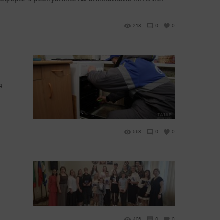
218
0
0
я
563
0
0
406
0
0