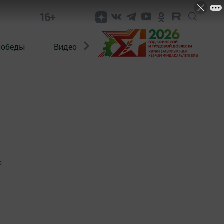
16+
Победы
Видео
Конкурсы
ЭтноДети
0