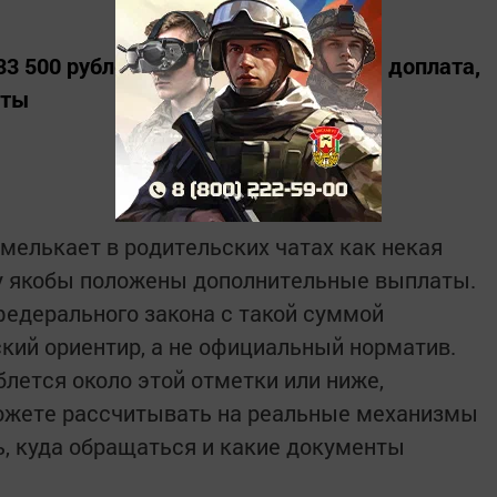
3 500 рублей положены социальная доплата,
оты
 мелькает в родительских чатах как некая
ру якобы положены дополнительные выплаты.
едерального закона с такой суммой
ский ориентир, а не официальный норматив.
лется около этой отметки или ниже,
ожете рассчитывать на реальные механизмы
, куда обращаться и какие документы