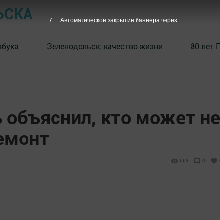
ЬСКА
6
Автоматическое закрытие баннера через
збука
⁠Зеленодольск: качество жизни
80 лет 
 объяснил, кто может не
ремонт
663
0