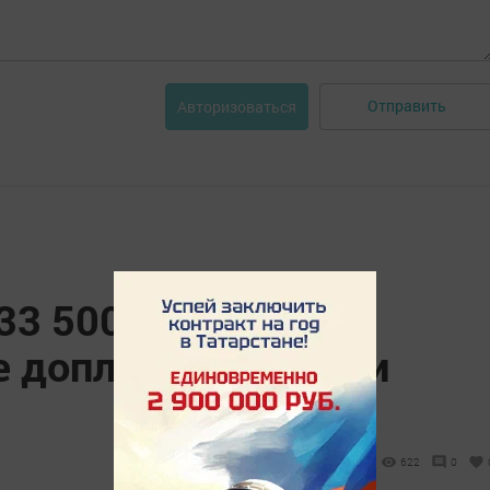
Отправить
Авторизоваться
33 500 рублей —
ие доплаты вы могли
622
0