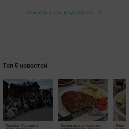
Перейти на страницу новости
Топ 5 новостей
Хакатон «Города» в
Идеальный шницель из
Рецепт 