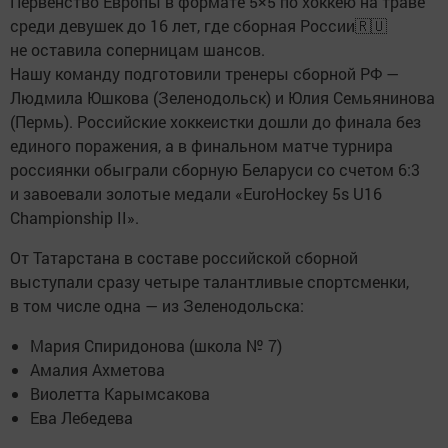
Первенство Европы в формате 5×5 по хоккею на траве
среди девушек до 16 лет, где сборная России🇷🇺
не оставила соперницам шансов.
Нашу команду подготовили тренеры сборной РФ —
Людмила Юшкова (Зеленодольск) и Юлия Семьянинова
(Пермь). Российские хоккеистки дошли до финала без
единого поражения, а в финальном матче турнира
россиянки обыграли сборную Беларуси со счетом 6:3
и завоевали золотые медали «EuroHockey 5s U16
Championship II».
От Татарстана в составе российской сборной
выступали сразу четыре талантливые спортсменки,
в том числе одна — из Зеленодольска:
Мария Спиридонова (школа № 7)
Амалия Ахметова
Виолетта Карымсакова
Ева Лебедева