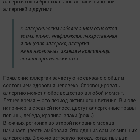
аллергической бронхиальной астмой, пищевой
аллергией и другими.
К аллергическим заболеваниям относятся
астма, ринит, анафилаксия, лекарственная
и пищевая аллергия, аллергия
на яд насекомых, экзема и крапивница,
ангионевротический отек.
Появление аллергии зачастую не связано c общим
состоянием здоровья человека. Спровоцировать
аллергию может любое вещество в любой момент.
Летнее время — это период активного цветения. В июле,
например, в средней полосе, цветут аллергенные травы
полынь, лебеда, крапива, злаки (рожь).
B южных регионах во второй половине месяца
начинает цвести амброзия. Это один из самых сильных
аллергенов. B сухую ветреную погоду, когда пыльца