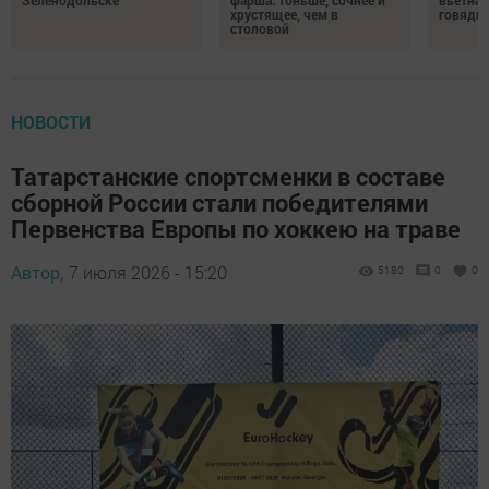
Зеленодольске
фарша: тоньше, сочнее и
вьетнам
хрустящее, чем в
говядин
столовой
НОВОСТИ
Татарстанские спортсменки в составе
сборной России стали победителями
Первенства Европы по хоккею на траве
Автор,
7 июля 2026 - 15:20
5180
0
0