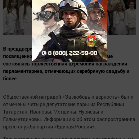
В преддверии всероссийского праздника,
посвященного семье, в Государственной Думе
состоялась торжественная церемония награждения
парламентариев, отмечающих серебряную свадьбу и
более
Общественной наградой «За любовь и верность» были
отмечены четыре депутатские пары из Республики
Татарстан: Ивановы, Метшины, Нуриевы и
Гильмутдиновы. Информацию об этом распространила
пресс-служба партии «Единая Россия».
Торжественную встречу, организованную профильным