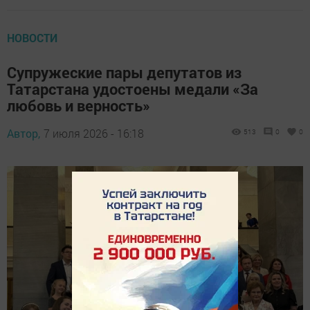
НОВОСТИ
Супружеские пары депутатов из
Татарстана удостоены медали «За
любовь и верность»
Автор,
7 июля 2026 - 16:18
513
0
0