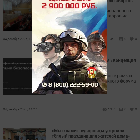
В Татарстане снизилось число абортов
Состоялось заседание Регионального
совета по общественному здоровью
04 декабря 2025, 12:00
1363
0
0
В Казани пройдёт VII форум «Концепция
безопасного интернета»
Мероприятие запланировано в рамках
Республиканского молодежного форума
«Наш Татарстан»
04 декабря 2025, 11:27
1354
0
0
«Мы с вами»: суворовцы устроили
тёплый праздник для жителей дома-