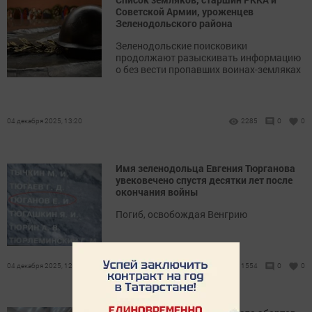
Советской Армии, уроженцев
Зеленодольского района
Зеленодольские поисковики
продолжают разыскивать информацию
о без вести пропавших воинах-земляках
04 декабря 2025, 13:20
2285
0
0
Имя зеленодольца Евгения Тюрганова
увековечено спустя десятки лет после
окончания войны
Погиб, освобождая Венгрию
04 декабря 2025, 12:40
1554
0
0