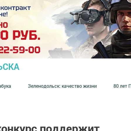
ЬСКА
збука
⁠Зеленодольск: качество жизни
80 лет 
конкурс поддержит