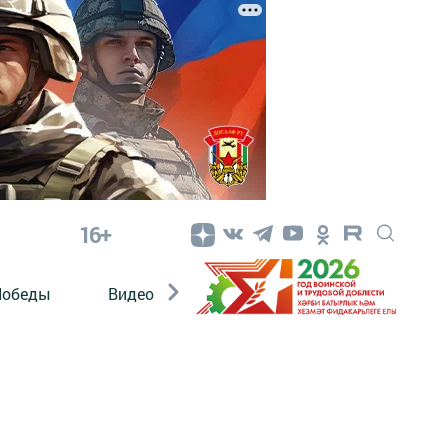
16+
Победы
Видео
Конкурсы
ЭтноДети