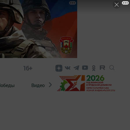
16+
Победы
Видео
Конкурсы
ЭтноДети