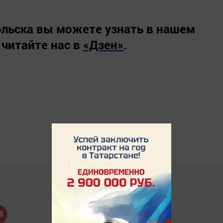
льска вы можете узнать в нашем
 читайте нас в
«Дзен»
.