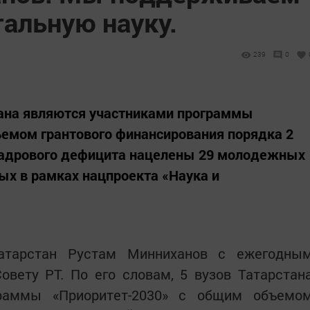
альную науку.
239
0
стана являются участниками программы
ъемом грантового финансирования порядка 2
 кадрового дефицита нацелены 29 молодежных
ых в рамках нацпроекта «Наука и
Татарстан Рустам Минниханов с ежегодны
овету РТ. По его словам, 5 вузов Татарстан
граммы «Приоритет-2030» с общим объемо