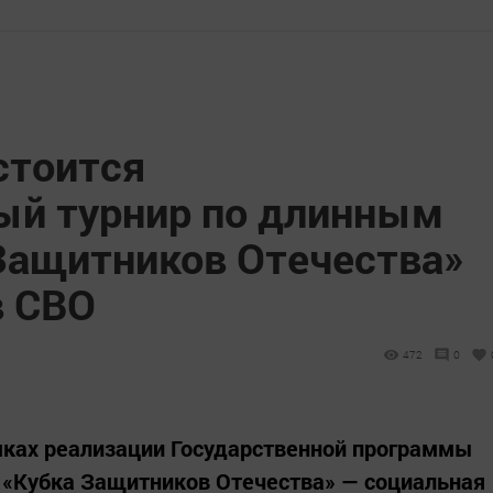
стоится
ый турнир по длинным
Защитников Отечества»
в СВО
472
0
мках реализации Государственной программы
 «Кубка Защитников Отечества» — социальная