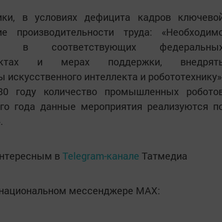
ики, в условиях дефицита кадров ключево
е производительности труда: «Необходим
ать в соответствующих федеральны
ектах и мерах поддержки, внедрят
 искусственного интеллекта и робототехнику»
30 году количество промышленных робото
ого года данные мероприятия реализуются п
.
интересным в
Telegram-канале
Татмедиа
в национальном мессенджере MАХ: