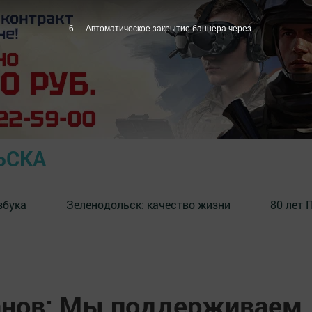
5
Автоматическое закрытие баннера через
ЬСКА
збука
⁠Зеленодольск: качество жизни
80 лет 
анов: Мы поддерживаем