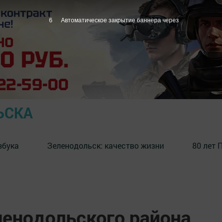
5
Автоматическое закрытие баннера через
ЬСКА
збука
⁠Зеленодольск: качество жизни
80 лет 
енодольского района