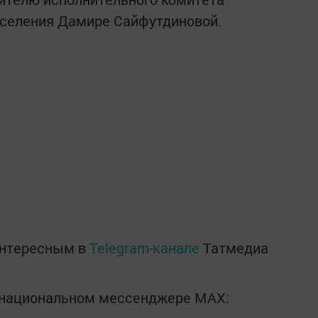
оселения Дамире Сайфутдиновой.
интересным в
Telegram-канале
Татмедиа
в национальном мессенджере MАХ: