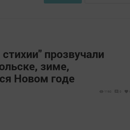
 стихии" прозвучали
ольске, зиме,
я Новом годе
1160
0