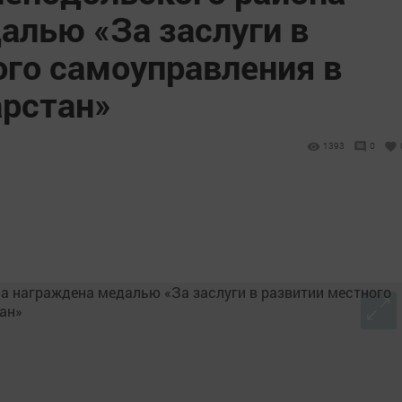
алью «За заслуги в
ого самоуправления в
арстан»
1393
0