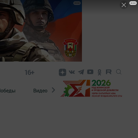
16+
Победы
Видео
Конкурсы
ЭтноДети