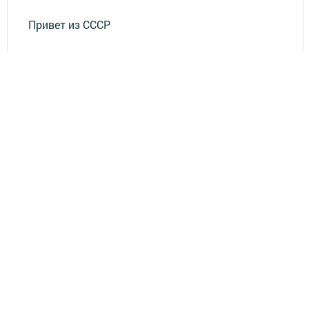
Привет из СССР
Зеленодольская красавица
Фотолетопись Героев
Летопись мужества
«Где эта улица, где этот дом?»
Лица эпохи
«Маяк» в нашей жизни
«Было - стало»
«По волнам памяти»