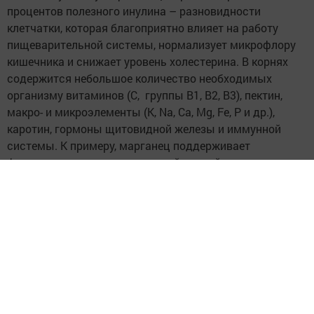
процентов полезного инулина – разновидности
клетчатки, которая благоприятно влияет на работу
пищеварительной системы, нормализует микрофлору
кишечника и снижает уровень холестерина. В корнях
содержится небольшое количество необходимых
организму витаминов (C, группы B1, B2, B3), пектин,
макро- и микроэлементы (К, Na, Ca, Mg, Fe, P и др.),
каротин, гормоны щитовидной железы и иммунной
системы. К примеру, марганец поддерживает
формирование здоровых костей, тканей и половых
гормонов. Витамин B6 – нормальный уровень сахара в
крови. Напиток при регулярном употреблении
оказывает мягкий мочегонный и слабительный эффект,
поднимает аппетит. Словом, является отличным
общеукрепляющим средством.
– Может ли цикорий заменить кофе?
– Речь идёт об уникальном, полезном продукте,