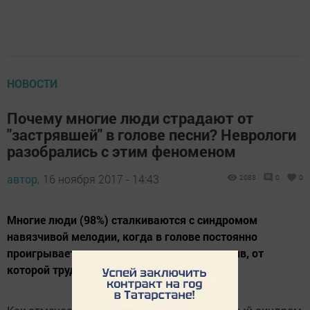
НОВОСТИ
Почему многие люди страдают от
"застрявшей" в голове песни? Неврологи
разобрались с этим феноменом
автор,
16 ноября 2017 - 14:43
2083
0
0
Многие люди (98%) сталкиваются с синдромом
навязчивой мелодии, когда в голове постоянно
проигрывается одна и та же песня или мотив, от
которой трудно избавиться.