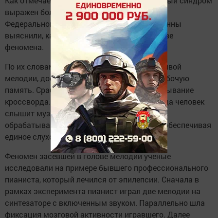
Как отмечает
"Вести.RU"
, у женщин описанный синдром
выражен больше, чем у мужчин. Неврологи
Федеральной политехнической школы Лозанны
выяснили, как его унять и что лежит в основе
феномена.
По их словам, чтобы избавиться от навязчивой
мелодии, достаточно занять чем-нибудь рабочую
память. Сработает чтение книги или разгадывание
кроссворда. Неврологи комментируют: когда человек
слышит музыку, разные области его мозга
обрабатывают низкие и высокие частоты, обеспечивая
единое слуховое восприятие.
Феномен засевшей в голове мелодии ученые
исследовали на примере бывшего профессионального
пианиста, который лечился от эпилепсии. Сначала в
рамках эксперимента пианист играл две мелодии на
синтезаторе с включенным звуком. Параллельно шла
фиксация мозговой активности игравшего. Далее