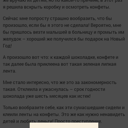
я решила вскрыть коробку и осмотреть конфеты.
Сейчас мне попросту страшно вообразить, что бы
произошло, если бы я этого не сделала! Вероятно, мне
бы пришлось везти малышей в больницу и промыть им
желудок – хороший же получился бы подарок на Новый
Год!
А произошло вот что: к каждой шоколадке, конфете и
так далее была приклеена вот такая зеленая липкая
лента.
Мне стало интересно, что же это за закономерность
такая. Отклеила и ужаснулась – срок годности
шоколада уже шесть месяцев как истек!
Только вообразите себе, как эти сумасшедшие сидели и
клеили ленты на конфеты. Это же как нужно ненавидеть
детей и любить деньги! Просто преступление.