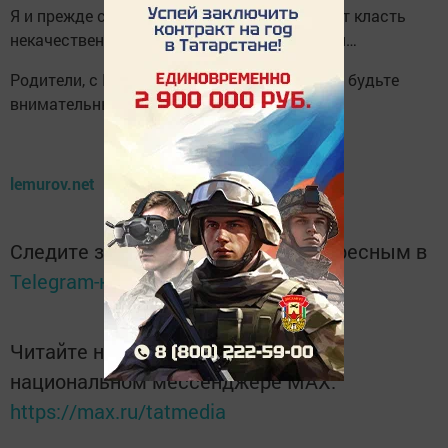
Я и прежде слышала, что в комплекты могут класть
некачественный шоколад, но просроченный…
Родители, с Новым Годом Вас! Пожалуйста, будьте
внимательны!
lemurov.net
Следите за самым важным и интересным в
Telegram-канале
Татмедиа
Читайте новости Татарстана в
национальном мессенджере MАХ:
https://max.ru/tatmedia