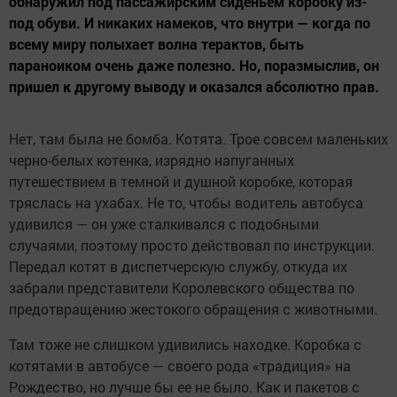
обнаружил под пассажирским сиденьем коробку из-
под обуви. И никаких намеков, что внутри — когда по
всему миру полыхает волна терактов, быть
параноиком очень даже полезно. Но, поразмыслив, он
пришел к другому выводу и оказался абсолютно прав.
Нет, там была не бомба. Котята. Трое совсем маленьких
черно-белых котенка, изрядно напуганных
путешествием в темной и душной коробке, которая
тряслась на ухабах. Не то, чтобы водитель автобуса
удивился — он уже сталкивался с подобными
случаями, поэтому просто действовал по инструкции.
Передал котят в диспетчерскую службу, откуда их
забрали представители Королевского общества по
предотвращению жестокого обращения с животными.
Там тоже не слишком удивились находке. Коробка с
котятами в автобусе — своего рода «традиция» на
Рождество, но лучше бы ее не было. Как и пакетов с