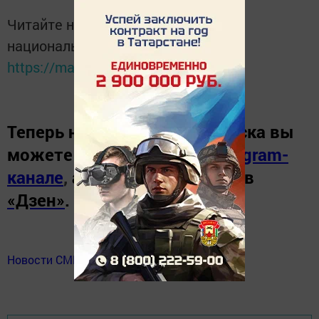
Читайте новости Татарстана в
национальном мессенджере MАХ:
https://max.ru/tatmedia
Теперь
новости Зеленодольска вы
можете узнать в нашем
Telegram-
канале
,
а также читайте нас в
«Дзен»
.
Новости СМИ2