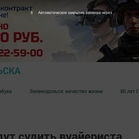
5
Автоматическое закрытие баннера через
ЬСКА
збука
⁠Зеленодольск: качество жизни
80 лет 
дут судить вуайериста