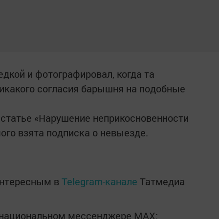
дкой и фотографировал, когда та
никакого согласия барышня на подобные
 статье «Нарушение неприкосновенности
ого взята подписка о невыезде.
интересным в
Telegram-канале
Татмедиа
в национальном мессенджере MАХ: