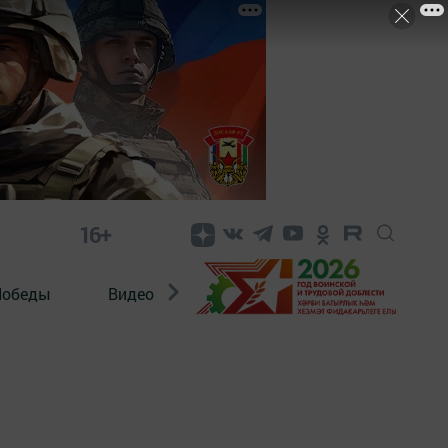
16+
Победы
Видео
Конкурсы
ЭтноДети