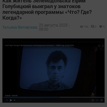
Как житель Зеленодольска Ефим
Голубицкий выиграл у знатоков
легендарной программы «Что? Где?
Когда?»
25 августа 2025 -
Татьяна Витовская,
704
0
0
08:00