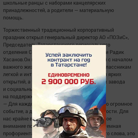
школьные ранцы с наборами канцелярских
принадлежностей, а родители — материальную
помощь.
Торжественный традиционный корпоративный
праздник открыл генеральный директор АО «ПОЗиС»,
Председатель Татарстанского регионального
отделения Союза машиностроителей России Радик
Хасанов.Он поздравил детей и их родителей с началом
важного жизненного этапа, пожелал первоклассникам
легкой и интересной учебы, верных друзей и ярких
открытий, а также рассказал о достижениях завода
и социальных программах, направленных
на поддержку семей работников.
— Для каждого ребенка первый звонок — это огромное
событие, а для родителей — повод для гордости. Для
нас крайне важно уделять самое пристальное
внимание подрастающему поколению. Системная
профориентационная работа — это не просто слова, это