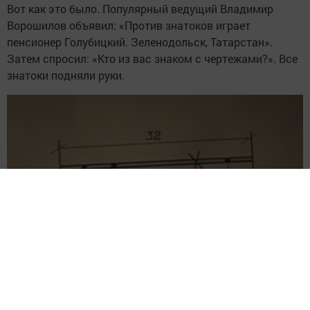
Вот как это было. Популярный ведущий Владимир
Ворошилов объявил: «Против знатоков играет
пенсионер Голубицкий. Зеленодольск, Татарстан».
Затем спросил: «Кто из вас знаком с чертежами?». Все
знатоки подняли руки.
Им вынесли чертёж дуэли, нарисованный
телезрителем из Зеленодольска. Надо было