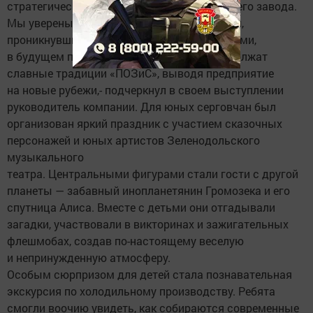
стратегическая инвестиция в будущее нашего завода.
Мы уверены, что сегодняшние первоклашки,
проникнувшись нашей историей и ценностями,
в будущем придут на производство и продолжат
славные традиции «ПОЗиС», выводя предприятие
на новые рубежи,- подчеркнул в своем выступлении
руководитель компании. Для юных серговчан был
организован яркий праздник с участием сказочных
персонажей и юных артистов Зеленодольского
музыкального
театра. Центральными фигурами стали гости с другой
планеты — забавный инопланетянин Громозека и его
спутница Алиса. Вместе с детьми они отгадывали
загадки, участвовали в викторинах и зажигательных
флешмобах, создав по-настоящему веселую
и непринужденную атмосферу.
Особым сюрпризом для детей стала познавательная
экскурсия по холодильному производству. Ребята
смогли воочию увидеть, как собираются современные