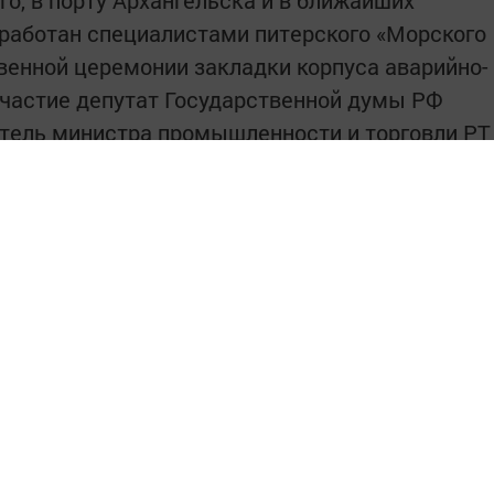
зработан специалистами питерского «Морского
венной церемонии закладки корпуса аварийно-
участие депутат Государственной думы РФ
итель министра промышленности и торговли РТ
ьского района Михаил Афанасьев, генеральный
я Корпорация «Ак Барс» Ренат Мистахов,
нтрагентских организаций.
для коллектива завода, но и для всей
азвал закладку нового судна Иван Колчин,
Татарстана продолжит оказывать поддержку
м.
е для проведения аварийно-спасательных
м судам, используются только на учениях, а не