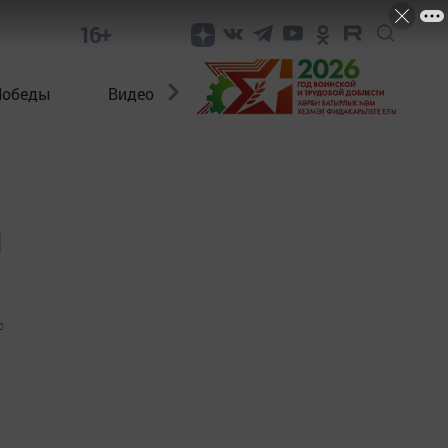
16+
Победы
Видео
Конкурсы
ЭтноДети
м
0