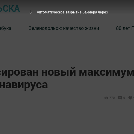
ЬСКА
5
Автоматическое закрытие баннера через
збука
⁠Зеленодольск: качество жизни
80 лет 
сирован новый максиму
онавируса
770
0