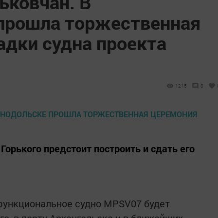
ьковчан. В
прошла торжественная
адки судна проекта
1215
0
Горького предстоит построить и сдать его
функциональное судно MPSV07 будет
го, в порту Архангельска и в ближайших