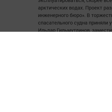
арктических водах. Проект ра
инженерного бюро». В торжест
спасательного судна приняли 
Ильдар Гильмутдинов, замест
Иван Колчин, глава Зеленодол
директор АО «Судостроительна
представители проектанта и ко
Значимым событием не только 
промышленности республики, н
подчеркнув, что руководство 
республиканским предприятия
– Пусть суда, предназначенны
работ и оказания помощи други