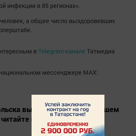
ой инфекции в 85 регионах».
8 человек, а общее число выздоровевших
 оперштабе.
интересным в
Telegram-канале
Татмедиа
в национальном мессенджере MАХ:
льска вы можете узнать в нашем
 читайте нас в
«Дзен»
.