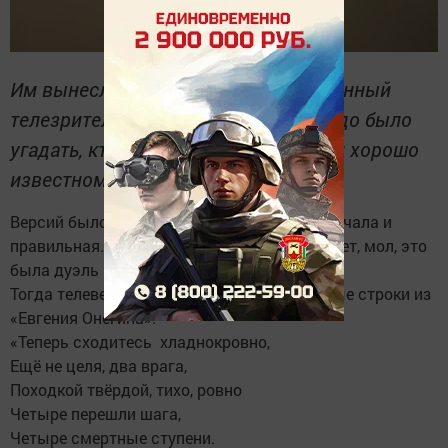
Им вынесли чертёж дуэли, нарисованный
телезрителем из Зеленодольска. Надо было
угадать, кто участвовал в этом, всем хорошо
известном, поединке.
Версий было несколько, в том числе прозвучала и
правильная. Но знатоки дали неверный ответ, мол, это
была дуэль Пушкина с Дантесом.
Тогда телеведущий процитировал известные строки из
«Евгения Онегина»:
«Теперь сходитесь хладнокровно,
Ещё не целя, два врага,
Походкой твёрдой, тихо, ровно
Четыре перешли шага,
Четыре смертные ступени.