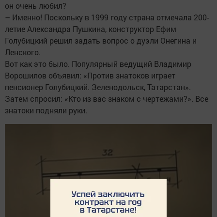
он очень любил?
– Именно! Поскольку в 1999 году страна отмечала 200-
летие Александра Пушкина, конструктор Ефим
Голубицкий решил задать вопрос о дуэли Онегина и
Ленского.
Вот как это было. Популярный ведущий Владимир
Ворошилов объявил: «Против знатоков играет
пенсионер Голубицкий. Зеленодольск, Татарстан».
Затем спросил: «Кто из вас знаком с чертежами?». Все
знатоки подняли руки.