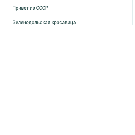
Привет из СССР
Зеленодольская красавица
Фотолетопись Героев
Летопись мужества
«Где эта улица, где этот дом?»
Лица эпохи
«Маяк» в нашей жизни
«Было - стало»
«По волнам памяти»