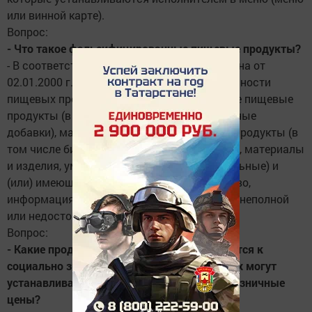
или винной карте).
Вопрос:
- Что такое фальсифицированные пищевые продукты?
- В соответствии со ст.1 Федерального закона от
02.01.2000 г. №29-ФЗ «О качестве и безопасности
пищевых продуктов» фальсифицированные пищевые
продукты (в том числе биологически активные
добавки), материалы и изделия - пищевые продукты (в
том числе биологически активные добавки), материалы
и изделия, умышленно измененные (поддельные) и
(или) имеющие скрытые свойства и качество,
информация о которых является заведомо неполной
или недостоверной.
Вопрос:
- Какие продовольственные товары относятся к
социально значимым, в отношении которых могут
устанавливаться предельно допустимые розничные
цены?