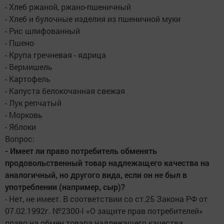
- Хлеб ржаной, ржано-пшеничный
- Хлеб и булочные изделия из пшеничной муки
- Рис шлифованный
- Пшено
- Крупа гречневая - ядрица
- Вермишель
- Картофель
- Капуста белокочанная свежая
- Лук репчатый
- Морковь
- Яблоки
Вопрос:
- Имеет ли право потребитель обменять
продовольственный товар надлежащего качества на
аналогичный, но другого вида, если он не был в
употреблении (например, сыр)?
- Нет, не имеет. В соответствии со ст.25 Закона РФ от
07.02.1992г. №2300-I «О защите прав потребителей»
право на обмен товара надлежащего качества