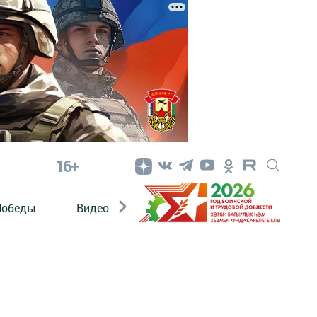
16+
Победы
Видео
Конкурсы
ЭтноДети