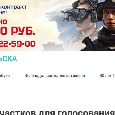
ЬСКА
збука
⁠Зеленодольск: качество жизни
80 лет 
частков для голосования