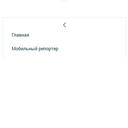
Главная
Мобильный репортер
Конкурсы
Школа журналистики
Видео
Реклама в газете "Наш Зеленый Дол"
Реклама на ТВ