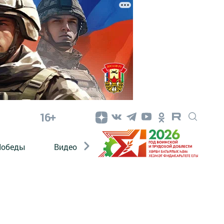
16+
Победы
Видео
Конкурсы
ЭтноДети