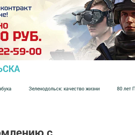
ЬСКА
збука
⁠Зеленодольск: качество жизни
80 лет 
омлению с