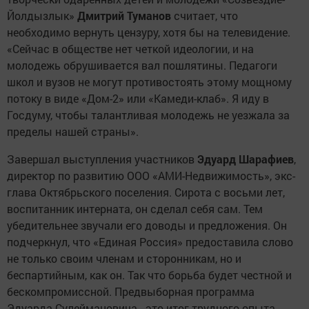
Йолдызлык»
Дмит­рий Туманов
считает, что
необходимо вернуть цензуру, хотя бы на телевидение.
«Сейчас в обществе нет четкой идеологии, и на
молодежь обрушивается вал пошлятины. Педагоги
школ и вузов не могут противостоять этому мощному
потоку в виде «Дом-2» или «Камеди-клаб». Я иду в
Госдуму, чтобы талантливая молодежь не уезжала за
пределы нашей страны».
Завершал выступления участников
Эдуард Шарафиев
,
директор по развитию ООО «АМИ-Недвижимость», экс-
глава Октябрьского поселения. Сирота с восьми лет,
воспитанник интерната, он сделал себя сам. Тем
убедительнее звучали его доводы и предложения. Он
подчеркнул, что «Единая Россия» предоставила слово
не только своим членам и сторонникам, но и
беспартийным, как он. Так что борьба будет честной и
бескомпромиссной. Предвыборная программа
Эдуарда Сулеймановича - это итог трудного опыта,