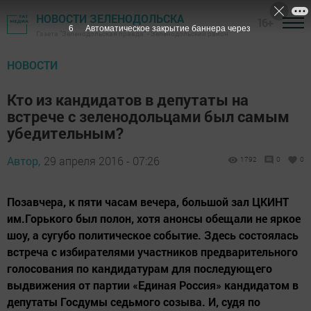
НОВОСТИ ЗЕЛЕНОДОЛЬСКА
16+
5
Автоматическое закрытие баннера через
Газета "Зеленодольская правда" - Зеленодольский район
НОВОСТИ
Кто из кандидатов в депутаты на
встрече с зеленодольцами был самым
убедительным?
Автор,
29 апреля 2016 - 07:26
1792
0
0
Позавчера, к пяти часам вечера, большой зал ЦКИНТ
им.Горького был полон, хотя анонсы обещали не яркое
шоу, а сугубо политическое событие. Здесь состоялась
встреча с избирателями участников предварительного
голосования по кандидатурам для последующего
выдвижения от партии «Единая Россия» кандидатом в
депутаты Госдумы седьмого созыва. И, судя по