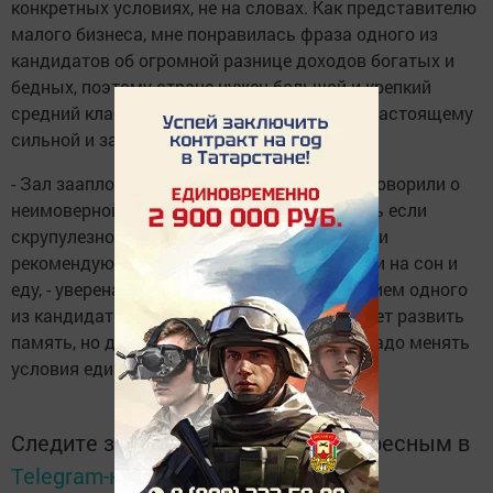
конкретных условиях, не на словах. Как представителю
малого бизнеса, мне понравилась фраза одного из
кандидатов об огромной разнице доходов богатых и
бедных, поэтому стране нужен большой и крепкий
средний класс. Вот тогда Россия будет по-настоящему
сильной и защищенной от любых недругов.
- Зал зааплодировал, когда выступающие говорили о
неимоверной нагрузке на школьников, - ведь если
скрупулезно выполнять всё, что требуют или
рекомендуют учителя, не останется времени на сон и
еду, - уверена Зарина. - И я согласна с мнением одного
из кандидатов: нынешний формат ЕГЭ может развить
память, но думать он не научит. А значит, надо менять
условия единого экзамена.
Следите за самым важным и интересным в
Telegram-канале
Татмедиа