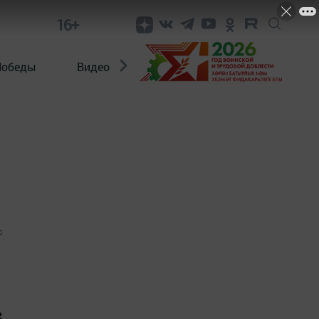
16+
Победы
Видео
Конкурсы
ЭтноДети
0
е