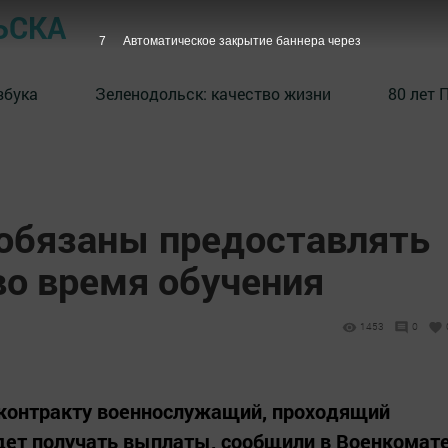
ЬСКА
6
Автоматическое закрытие баннера через
збука
⁠Зеленодольск: качество жизни
80 лет 
обязаны предоставлять
о время обучения
1453
0
 контракту военнослужащий, проходящий
удет получать выплаты, сообщили в Военкомат