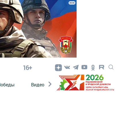
16+
Победы
Видео
Конкурсы
ЭтноДети