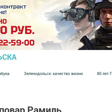
ЬСКА
збука
⁠Зеленодольск: качество жизни
80 лет 
повар Рамиль