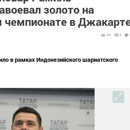
авоевал золото на
 чемпионате в Джакарт
451
0
ило в рамках Индонезийского шариатского