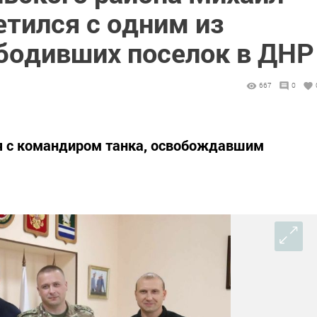
етился с одним из
ободивших поселок в ДНР
667
0
я с командиром танка, освобождавшим