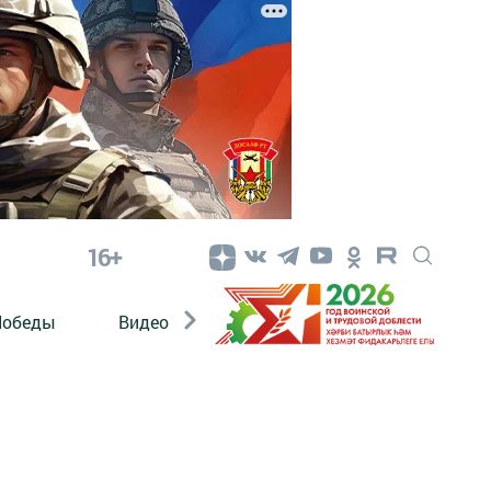
16+
Победы
Видео
Конкурсы
ЭтноДети