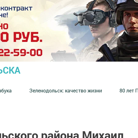
ЬСКА
збука
⁠Зеленодольск: качество жизни
80 лет 
льского района Михаил