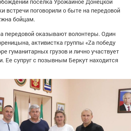
вобождении поселка Урожайное Донецкой
ки встречи поговорили о быте на передовой
ужна бойцам.
а передовой оказывают волонтеры. Один
ореницына, активистка группы «Zа победу
оре гуманитарных грузов и лично участвует
и. Ее супруг с позывным Беркут находится