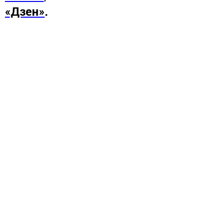
«Дзен»
.
Новости СМИ2
Перейти на страницу новости